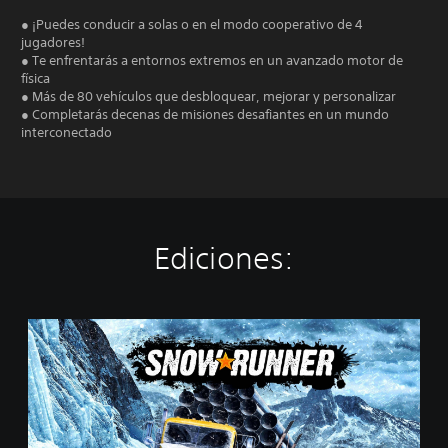
● ¡Puedes conducir a solas o en el modo cooperativo de 4
jugadores!
● Te enfrentarás a entornos extremos en un avanzado motor de
física
● Más de 80 vehículos que desbloquear, mejorar y personalizar
● Completarás decenas de misiones desafiantes en un mundo
interconectado
Ediciones:
S
t
a
n
d
a
r