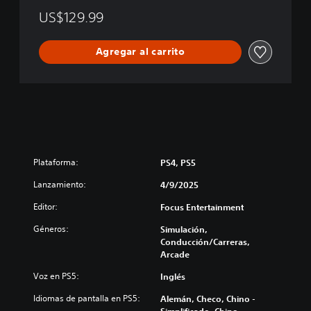
n
US$129.99
Agregar al carrito
Plataforma:
PS4, PS5
Lanzamiento:
4/9/2025
Editor:
Focus Entertainment
Géneros:
Simulación,
Conducción/Carreras,
Arcade
Voz en PS5:
Inglés
Idiomas de pantalla en PS5:
Alemán, Checo, Chino -
Simplificado, Chino -