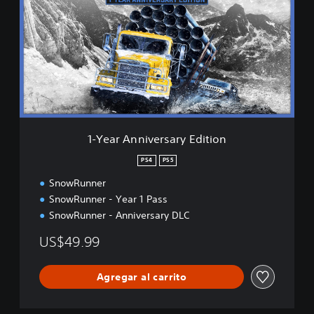
e
a
r
A
n
n
i
v
e
r
1-Year Anniversary Edition
s
a
PS4
PS5
r
SnowRunner
y
E
SnowRunner - Year 1 Pass
d
SnowRunner - Anniversary DLC
i
t
US$49.99
i
o
n
Agregar al carrito