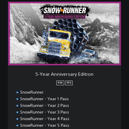
5
-
Y
e
a
r
A
n
n
i
v
e
r
5-Year Anniversary Edition
s
a
PS4
PS5
r
SnowRunner
y
E
SnowRunner - Year 1 Pass
d
SnowRunner - Year 2 Pass
i
SnowRunner - Year 3 Pass
t
SnowRunner - Year 4 Pass
i
o
SnowRunner - Year 5 Pass