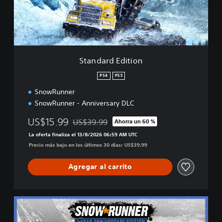
d
E
d
i
t
i
Standard Edition
o
n
PS4
PS5
SnowRunner
SnowRunner - Anniversary DLC
US$15.99
US$39.99
Ahorra un 60 %
Rebajado del precio original de US$39.99
La oferta finaliza el 13/8/2026 06:59 AM UTC
Precio más bajo en los últimos 30 días: US$39.99
Agregar al carrito
1
-
Y