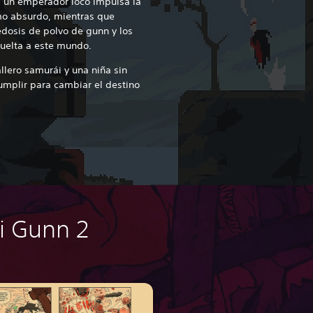
a, un emperador loco impulsa la
mo absurdo, mientras que
dosis de polvo de gunn
y los
 vuelta a este mundo.
llero samurái y una niña sin
umplir para cambiar el destino
ai Gunn 2