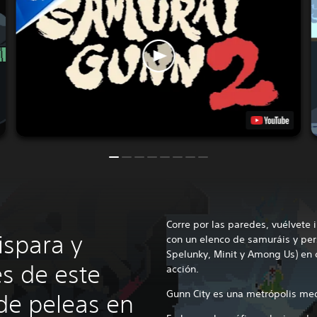
?
Corre por las paredes, vuélvete 
ispara y
con un elenco de samuráis y per
Spelunky, Minit y Among Us) en 
és de este
acción.
Gunn City es una metrópolis med
de peleas en