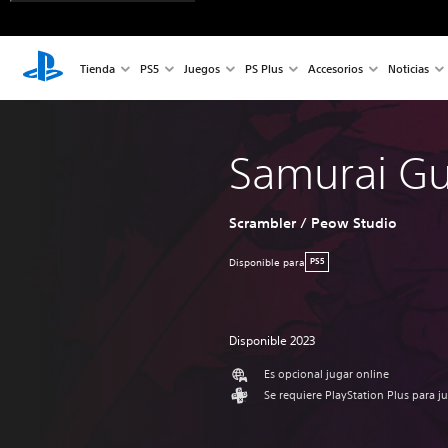
Tienda
PS5
Juegos
PS Plus
Accesorios
Noticias
Samurai G
Scrambler / Peow Studio
Disponible para
PS5
Disponible 2023
Es opcional jugar online
Se requiere PlayStation Plus para j