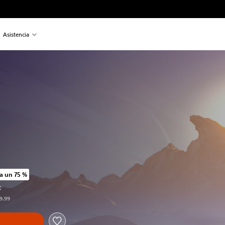
Asistencia
a un 75 %
o original de US$19.99
C
19.99