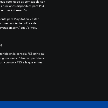
nque este juego es compatible con 
as funciones disponibles para PS4. 
ner más información.
enta para PlayStation y están 
 correspondiente política de 
aystation.com/legal/privacy-
).
enido en la consola PS5 principal 
nfiguración de “Uso compartido de 
 otra consola PS5 a la que entres 