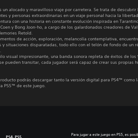
 un alocado y maravilloso viaje por carretera. Se trata de descubrir
es y personas extraordinarias en un viaje personal hacia la libertad
ntura con una historia en constante evolución inspirada en Tarantino
Coen y Bong Joon-ho, a cargo de los galardonados creadores de Val
Memories Retold.
mentos de acción, exploración, melancolía contemplativa, encuentr
 y situaciones disparatadas, todo ello con el telón de fondo de un 
.
ilo visual impresionante, una banda sonora repleta de éxitos de los 
se pueden transitar, cada jugador será capaz de crear sus propias h
roducto podrás descargar tanto la versión digital para PS4™ como l
ra PS5™ de este juego.
Para jugar a este juego en PS5, es posib
PS4, PS5