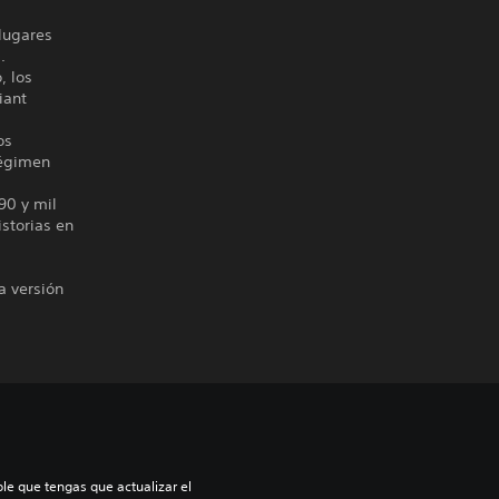
 lugares
.
, los
iant
os
régimen
90 y mil
istorias en
a versión
le que tengas que actualizar el 