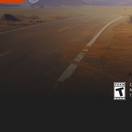
C
R
T