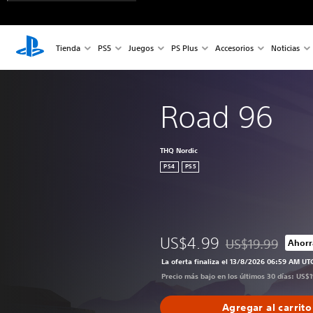
Tienda
PS5
Juegos
PS Plus
Accesorios
Noticias
Road 96
THQ Nordic
PS4
PS5
US$4.99
US$19.99
Ahorr
Rebajado del preci
La oferta finaliza el 13/8/2026 06:59 AM UT
Precio más bajo en los últimos 30 días: US$
Agregar al carrito