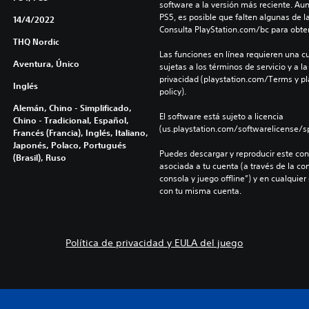
software a la versión más reciente. Au
PS5, es posible que falten algunas de l
14/4/2022
Consulta PlayStation.com/bc para obte
THQ Nordic
Las funciones en línea requieren una cu
Aventura, Único
sujetas a los términos de servicio y a la
privacidad (playstation.com/Terms y pl
Inglés
policy).
Alemán, Chino - Simplificado,
El software está sujeto a licencia 
Chino - Tradicional, Español,
(us.playstation.com/softwarelicense/sp
Francés (Francia), Inglés, Italiano,
Japonés, Polaco, Portugués
Puedes descargar y reproducir este cont
(Brasil), Ruso
asociada a tu cuenta (a través de la co
consola y juego offline”) y en cualquier
con tu misma cuenta.
Política de privacidad y EULA del juego