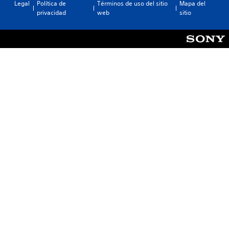
Legal
Política de
Términos de uso del sitio
Mapa del
privacidad
web
sitio