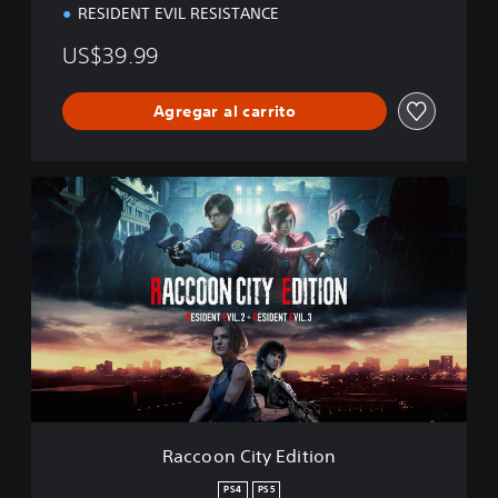
RESIDENT EVIL RESISTANCE
US$39.99
Agregar al carrito
R
a
c
c
o
o
n
C
i
t
y
E
d
Raccoon City Edition
i
t
PS4
PS5