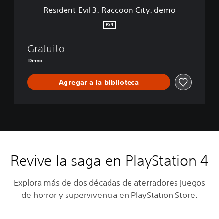
3
Resident Evil 3: Raccoon City: demo
:
R
PS4
a
c
Gratuito
c
o
Demo
o
n
Agregar a la biblioteca
C
i
t
y
:
d
e
m
Revive la saga en PlayStation 4
o
Explora más de dos décadas de aterradores juegos
de horror y supervivencia en PlayStation Store.