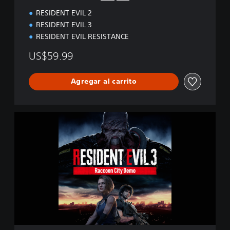
i
RESIDENT EVIL 2
o
n
RESIDENT EVIL 3
RESIDENT EVIL RESISTANCE
US$59.99
Agregar al carrito
R
e
s
i
d
e
n
t
E
v
i
l