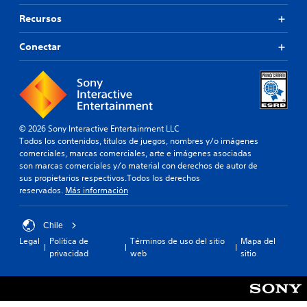
n
v
Recursos
e
r
Conectar
s
i
ó
n
d
e
© 2026 Sony Interactive Entertainment LLC
j
Todos los contenidos, títulos de juegos, nombres y/o imágenes
o
comerciales, marcas comerciales, arte e imágenes asociadas
y
son marcas comerciales y/o material con derechos de autor de
sus propietarios respectivos.Todos los derechos
s
reservados.
Más información
t
i
c
Chile
k
Legal
Política de
Términos de uso del sitio
Mapa del
a
privacidad
web
sitio
j
u
s
t