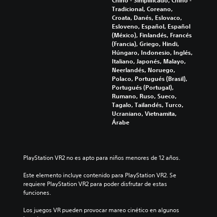
Chino - Simplificado, Chino -
s
j
Tradicional, Coreano,
r
Croata, Danés, Eslovaco,
u
e
Esloveno, Español, Español
s
d
(México), Finlandés, Francés
t
u
(Francia), Griego, Hindi,
a
c
Húngaro, Indonesio, Inglés,
b
i
Italiano, Japonés, Malayo,
l
r
Neerlandés, Noruego,
y
e
Polaco, Portugués (Brasil),
s
(
Portugués (Portugal),
i
b
Rumano, Ruso, Sueco,
l
Tagalo, Tailandés, Turco,
á
e
Ucraniano, Vietnamita,
s
n
Árabe
i
c
c
i
a
a
)
r
PlayStation VR2 no es apto para niños menores de 12 años.
l
S
o
e
Este elemento incluye contenido para PlayStation VR2. Se 
s
o
requiere PlayStation VR2 para poder disfrutar de estas 
v
f
funciones.
o
r
l
e
Los juegos VR pueden provocar mareo cinético en algunos 
ú