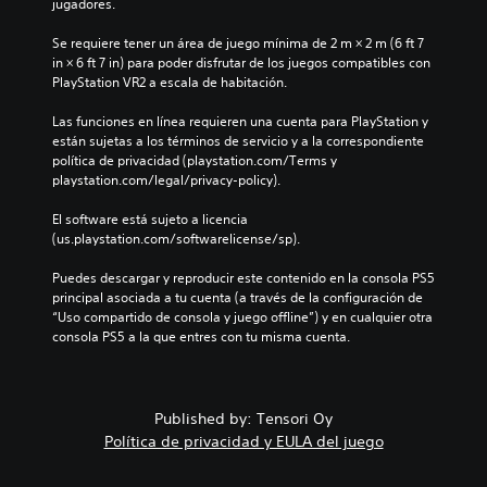
c
jugadores.
m
e
e
n
Se requiere tener un área de juego mínima de 2 m × 2 m (6 ft 7 
n
a
in × 6 ft 7 in) para poder disfrutar de los juegos compatibles con 
e
l
PlayStation VR2 a escala de habitación.
s
g
d
u
Las funciones en línea requieren una cuenta para PlayStation y 
e
n
están sujetas a los términos de servicio y a la correspondiente 
a
a
política de privacidad (playstation.com/Terms y 
u
s
playstation.com/legal/privacy-policy).
d
o
i
p
El software está sujeto a licencia 
o
c
(us.playstation.com/softwarelicense/sp).
i
i
n
o
Puedes descargar y reproducir este contenido en la consola PS5 
d
n
principal asociada a tu cuenta (a través de la configuración de 
i
e
“Uso compartido de consola y juego offline”) y en cualquier otra 
v
s
consola PS5 a la que entres con tu misma cuenta.
i
d
d
e
u
s
a
e
Published by: Tensori Oy
l
n
Política de privacidad y EULA del juego
e
s
s
i
.