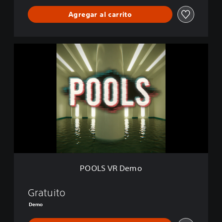
Agregar al carrito
P
O
O
L
S
V
R
D
e
m
o
POOLS VR Demo
Gratuito
Demo