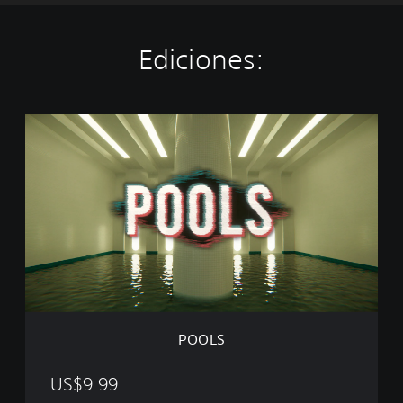
Ediciones:
P
O
O
L
S
POOLS
US$9.99