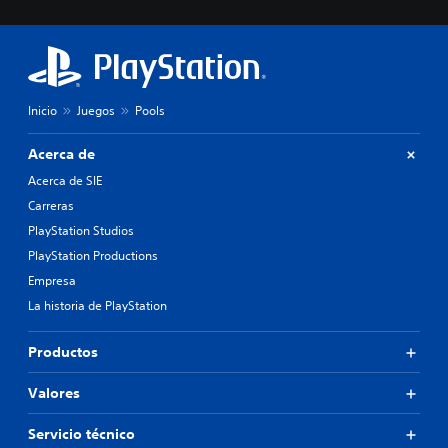
b
i
l
i
d
a
Inicio
Juegos
Pools
d
d
e
Acerca de
l
Acerca de SIE
o
s
Carreras
j
PlayStation Studios
o
PlayStation Productions
y
s
Empresa
t
La historia de PlayStation
i
c
k
Productos
s
.
Valores
I
Servicio técnico