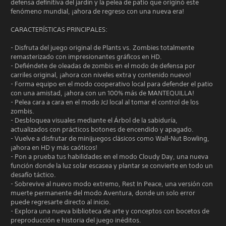
defensa definitiva del jardín y la pelea de patio que originó este
fenómeno mundial, ¡ahora de regreso con una nueva era!
CARACTERÍSTICAS PRINCIPALES:
- Disfruta del juego original de Plants vs. Zombies totalmente
remasterizado con impresionantes gráficos en HD.
- Defiéndete de oleadas de zombis en el modo de defensa por
carriles original, ¡ahora con niveles extra y contenido nuevo!
- Forma equipo en el modo cooperativo local para defender el patio
con una amistad, ¡ahora con un 100% más de MANTEQUILLA!
- Pelea cara a cara en el modo JcJ local al tomar el control de los
zombis.
- Desbloquea visuales mediante el Árbol de la sabiduría,
actualizados con prácticos botones de encendido y apagado.
- Vuelve a disfrutar de minijuegos clásicos como Wall-Nut Bowling,
¡ahora en HD y más caóticos!
- Pon a prueba tus habilidades en el modo Cloudy Day, una nueva
función donde la luz solar escasea y plantar se convierte en todo un
desafío táctico.
- Sobrevive al nuevo modo extremo, Rest In Peace, una versión con
muerte permanente del modo Aventura, donde un solo error
puede regresarte directo al inicio.
- Explora una nueva biblioteca de arte y conceptos con bocetos de
preproducción e historia del juego inéditos.