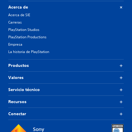
i
a
Acerca de
c
l
k
Acerca de SIE
m
s
e
Carreras
.
n
PlayStation Studios
t
e
PlayStation Productions
S
m
e
Empresa
o
p
La historia de PlayStation
l
u
e
e
s
Productos
d
t
e
o
Valores
j
s
d
u
Servicio técnico
u
g
r
a
a
Recursos
r
n
s
t
Conectar
i
e
n
e
p
l