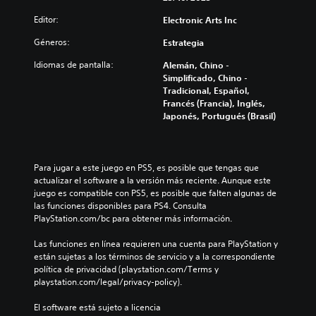
m
s
)
a
Editor:
Electronic Arts Inc
o
u
r
S
v
b
a
e
Géneros:
Estrategia
i
t
q
o
m
í
u
Idiomas de pantalla:
Alemán, Chino -
f
i
t
e
Simplificado, Chino -
r
e
u
s
Tradicional, Español,
e
n
l
e
Francés (Francia), Inglés,
c
t
o
a
Japonés, Portugués (Brasil)
e
o
s
i
n
s
p
d
a
d
o
é
l
e
r
n
Para jugar a este juego en PS5, es posible que tengas que 
g
c
q
t
actualizar el software a la versión más reciente. Aunque este 
u
á
u
i
juego es compatible con PS5, es posible que falten algunas de 
n
m
e
c
las funciones disponibles para PS4. Consulta 
a
a
e
a
PlayStation.com/bc para obtener más información.
s
r
l
d
o
a
j
e
Las funciones en línea requieren una cuenta para PlayStation y 
p
n
u
s
están sujetas a los términos de servicio y a la correspondiente 
c
i
e
d
política de privacidad (playstation.com/Terms y 
i
e
g
e
playstation.com/legal/privacy-policy).
o
f
o
c
n
e
n
a
El software está sujeto a licencia 
e
c
o