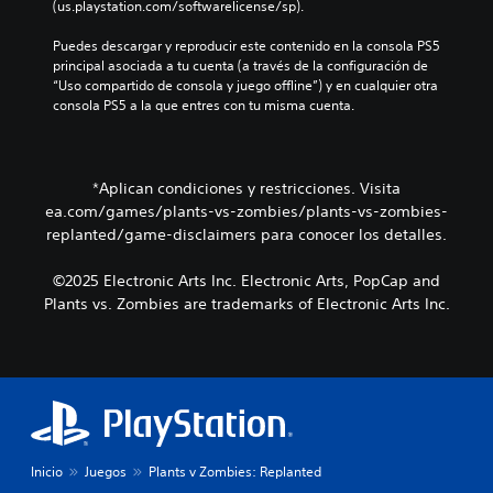
d
(us.playstation.com/softwarelicense/sp).
s
t
i
a
d
o
n
a
Puedes descargar y reproducir este contenido en la consola PS5 
e
s
c
l
principal asociada a tu cuenta (a través de la configuración de 
s
q
l
t
“Uso compartido de consola y juego offline”) y en cualquier otra 
e
u
u
a
consola PS5 a la que entres con tu misma cuenta.
n
e
y
v
s
p
e
o
i
o
d
z
b
d
i
.
i
*Aplican condiciones y restricciones. Visita
r
á
l
ea.com/games/plants-vs-zombies/plants-vs-zombies-
í
l
i
replanted/game-disclaimers para conocer los detalles.
a
o
d
n
g
a
r
o
©2025 Electronic Arts Inc. Electronic Arts, PopCap and
d
e
h
Plants vs. Zombies are trademarks of Electronic Arts Inc.
d
s
a
e
u
b
l
l
l
o
t
a
s
a
d
j
r
o
o
v
.
y
i
s
Inicio
Juegos
Plants v Zombies: Replanted
s
t
u