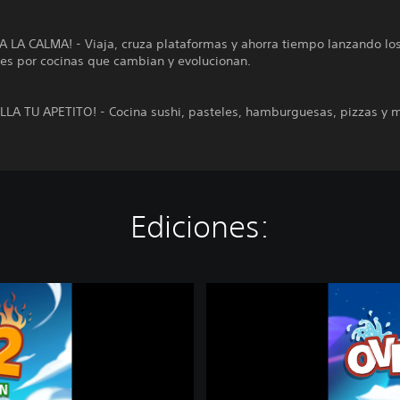
 LA CALMA! - Viaja, cruza plataformas y ahorra tiempo lanzando lo
tes por cocinas que cambian y evolucionan.
LA TU APETITO! - Cocina sushi, pasteles, hamburguesas, pizzas y 
Ediciones:
O
v
e
r
c
o