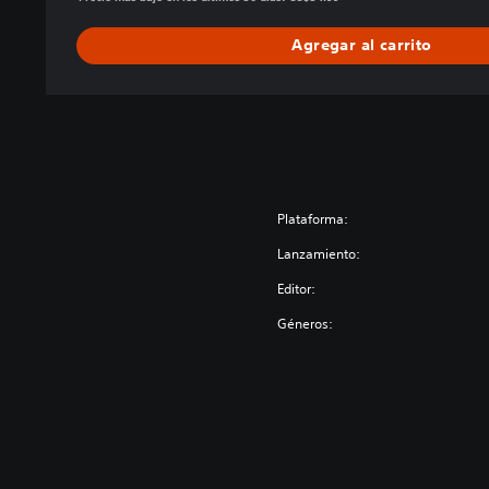
2
Agregar al carrito
Plataforma:
Lanzamiento:
Editor:
Géneros: