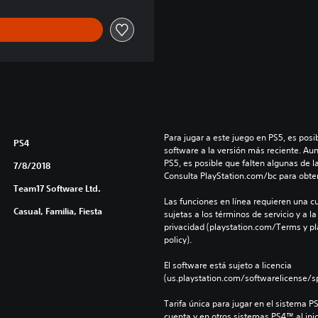
Para jugar a este juego en PS5, es posib
PS4
software a la versión más reciente. Au
PS5, es posible que falten algunas de l
7/8/2018
Consulta PlayStation.com/bc para obte
Team17 Software Ltd.
Las funciones en línea requieren una cu
Casual, Familia, Fiesta
sujetas a los términos de servicio y a la
privacidad (playstation.com/Terms y pl
policy).
El software está sujeto a licencia 
(us.playstation.com/softwarelicense/sp
Tarifa única para jugar en el sistema P
cuenta y en otros sistemas PS4™ al inic