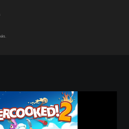
s
más.