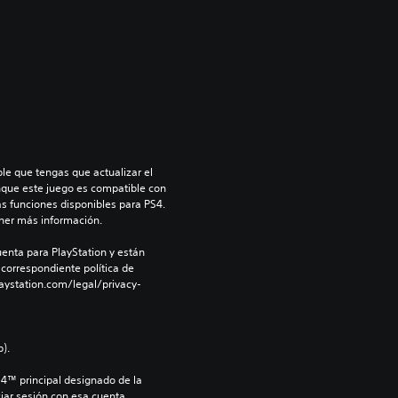
le que tengas que actualizar el 
nque este juego es compatible con 
as funciones disponibles para PS4. 
ner más información.
enta para PlayStation y están 
 correspondiente política de 
aystation.com/legal/privacy-
).
S4™ principal designado de la 
iar sesión con esa cuenta.