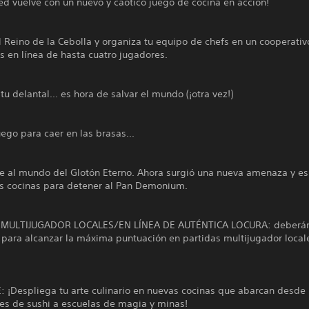
d vuelve con un nuevo y caótico juego de cocina en acción!
 Reino de la Cebolla y organiza tu equipo de chefs en un cooperativ
s en línea de hasta cuatro jugadores.
 tu delantal... es hora de salvar el mundo (¡otra vez!)
uego para caer en las brasas...
te al mundo del Glotón Eterno. Ahora surgió una nueva amenaza y es
las cocinas para detener al Pan Demonium.
 MULTIJUGADOR LOCALES/EN LÍNEA DE AUTÉNTICA LOCURA: deberán 
 para alcanzar la máxima puntuación en partidas multijugador local
: ¡Despliega tu arte culinario en nuevas cocinas que abarcan desde
tes de sushi a escuelas de magia y minas!