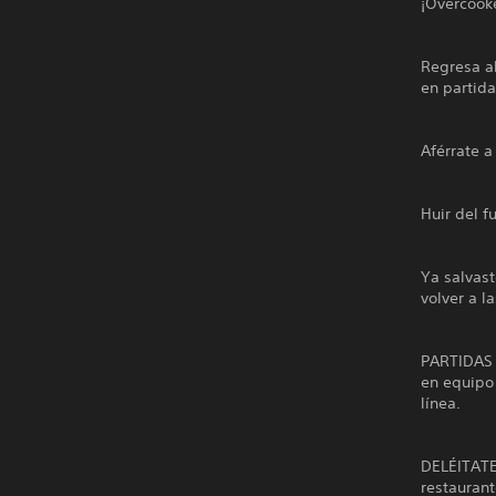
¡Overcooke
Regresa al
en partida
Aférrate a
Huir del f
Ya salvas
volver a 
PARTIDAS
en equipo
línea.
DELÉITATE
restauran