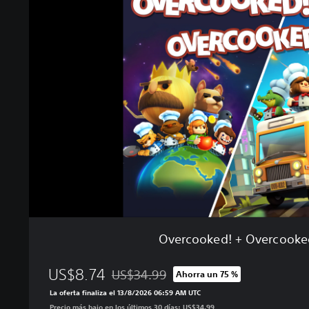
e
r
c
o
o
k
e
d
!
+
O
v
e
r
c
o
Overcooked! + Overcooke
o
k
US$8.74
e
US$34.99
Ahorra un 75 %
Rebajado del precio original de US$34.99
d
La oferta finaliza el 13/8/2026 06:59 AM UTC
!
Precio más bajo en los últimos 30 días: US$34.99