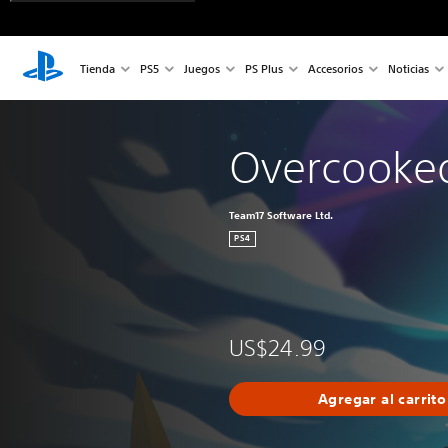
Tienda
PS5
Juegos
PS Plus
Accesorios
Noticias
Overcooked
Team17 Software Ltd.
PS4
US$24.99
Agregar al carrito