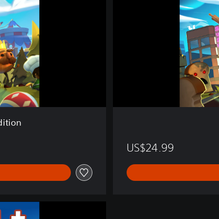
o
k
e
d
!
2
ition
US$24.99