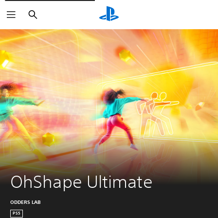
Buscar
OhShape Ultimate
ODDERS LAB
PS5