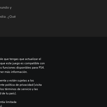
 mundo y
 odia. ¿Qué
le que tengas que actualizar el 
nque este juego es compatible con 
as funciones disponibles para PS4. 
ner más información.
enta y están sujetas a los 
te política de privacidad (visita 
os términos de servicio y las 
 de tu país).
ntía limitada 
).