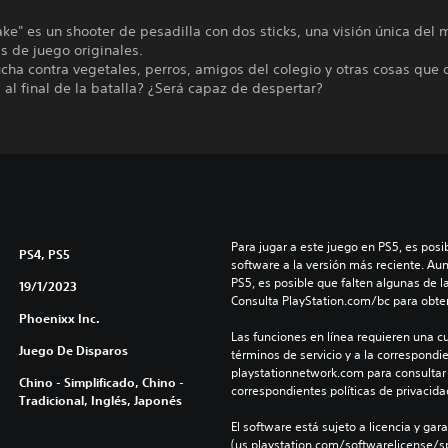
e" es un shooter de pesadilla con dos sticks, una visión única del
s de juego originales.
ucha contra vegetales, perros, amigos del colegio y otras cosas que
a al final de la batalla? ¿Será capaz de despertar?
Para jugar a este juego en PS5, es posib
PS4, PS5
software a la versión más reciente. Au
PS5, es posible que falten algunas de l
19/1/2023
Consulta PlayStation.com/bc para obte
Phoenixx Inc.
Las funciones en línea requieren una cu
Juego De Disparos
términos de servicio y a la correspondien
playstationnetwork.com para consultar l
Chino - Simplificado, Chino -
correspondientes políticas de privacidad
Tradicional, Inglés, Japonés
El software está sujeto a licencia y gara
(us.playstation.com/softwarelicense/sp