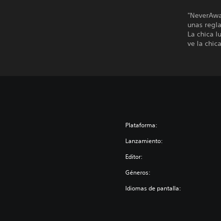
"NeverAwak
unas regla
La chica l
ve la chic
Plataforma:
Lanzamiento:
Editor:
Géneros:
Idiomas de pantalla: