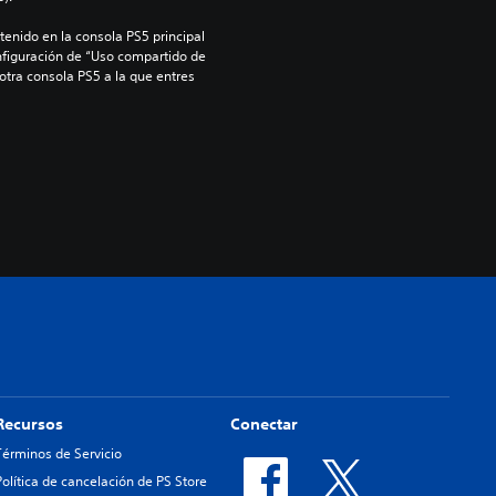
enido en la consola PS5 principal 
nfiguración de “Uso compartido de 
 otra consola PS5 a la que entres 
Recursos
Conectar
Términos de Servicio
Política de cancelación de PS Store