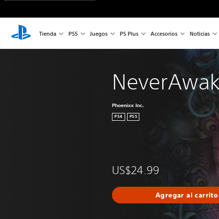
Tienda
PS5
Juegos
PS Plus
Accesorios
Noticias
NeverAwa
Phoenixx Inc.
PS4
PS5
US$24.99
Agregar al carrito