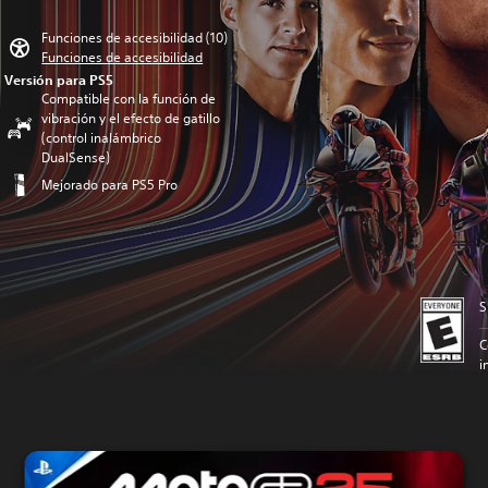
Funciones de accesibilidad (10)
Funciones de accesibilidad
Versión para PS5
Compatible con la función de
vibración y el efecto de gatillo
(control inalámbrico
DualSense)
Mejorado para PS5 Pro
S
C
i