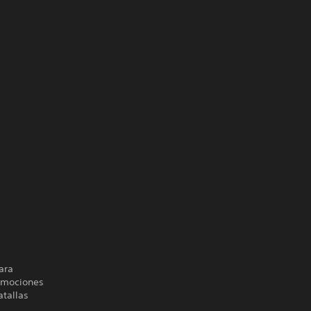
ara
 emociones
atallas
.