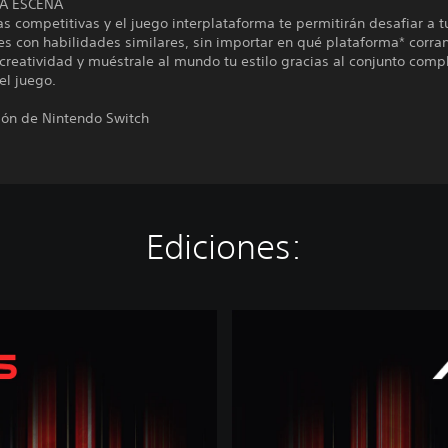
A ESCENA
as competitivas y el juego interplataforma te permitirán desafiar a 
s con habilidades similares, sin importar en qué plataforma* corran
creatividad y muéstrale al mundo tu estilo gracias al conjunto comp
el juego.
ión de Nintendo Switch
Ediciones:
M
o
t
o
G
P
™