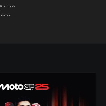
tus amigos
.
leto de