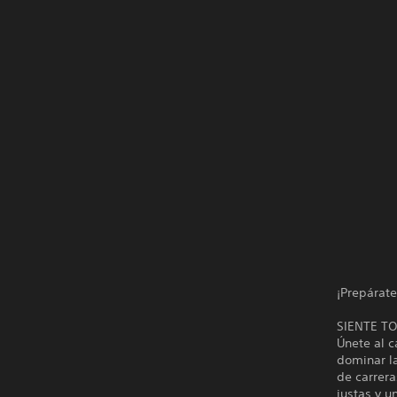
¡Prepárat
SIENTE T
Únete al c
dominar l
de carrer
justas y u