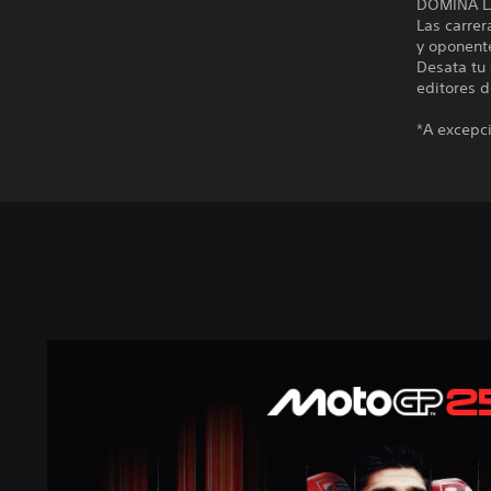
DOMINA L
Las carrer
y oponente
Desata tu 
editores d
*A excepc
M
o
t
o
G
P
™