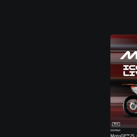
PS5
DISFRAZ
MotoGP™25 - 