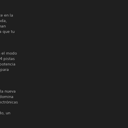
e en la
ada,
nan
a que tu
n el modo
4 pistas
 potencia
 para
 la nueva
 domina
ectrónicas
do, un