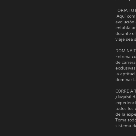
FORJA TU
¡Aquí com
evolución 
entabla a
durante e
viaje sea 
DOMINA T
Entrena c
de carrera
exclusivas
la aptitud
dominar la
CORRE A 
¿Jugabilid
experienc
todos los 
de la expe
Toma todo
sistema de