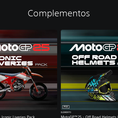
Complementos
PS5
ELEMENTO
Iconic Liveries Pack
MotoGP™25 - Off Road Helmets 