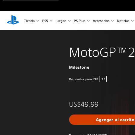
Tienda
PS5
Juegos
PS Plus
Accesorios
Noticias
MotoGP™2
Milestone
Disponible para
PS5
PS4
US$49.99
Agregar al carrito