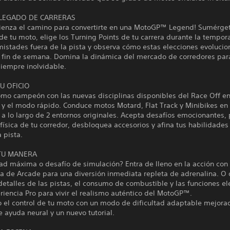
 LEGADO DE CARRERAS
ienza el camino para convertirte en una MotoGP™ Legend! Sumérget
de tu moto, elige los Turning Points de tu carrera durante la tempor
mistades fuera de la pista y observa cómo estas elecciones evolucio
l fin de semana. Domina la dinámica del mercado de corredores par
siempre inolvidable.
U OFICIO
omo campeón con las nuevas disciplinas disponibles del Race Off e
 y el modo rápido. Conduce motos Motard, Flat Track y Minibikes en 
 a lo largo de 2 entornos originales. Acepta desafíos emocionantes,
 física de tu corredor, desbloquea accesorios y afina tus habilidades
 pista.
TU MANERA
ad máxima o desafío de simulación? Entra de lleno en la acción con
ia de Arcade para una diversión inmediata repleta de adrenalina. O
detalles de las pistas, el consumo de combustible y las funciones el
riencia Pro para vivir el realismo auténtico del MotoGP™.
 el control de tu moto con un modo de dificultad adaptable mejora
 ayuda neural y un nuevo tutorial.