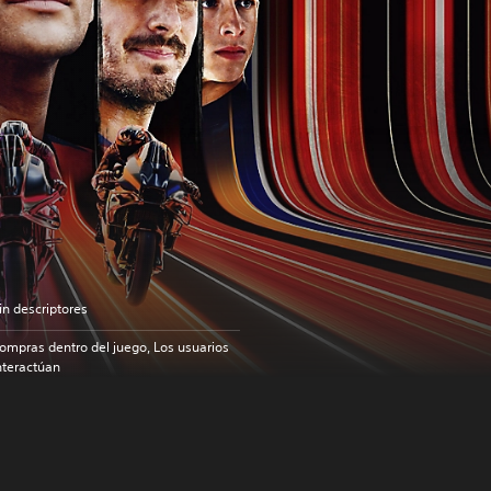
in descriptores
ompras dentro del juego, Los usuarios
nteractúan