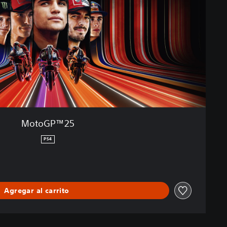
MotoGP™25
PS4
Agregar al carrito