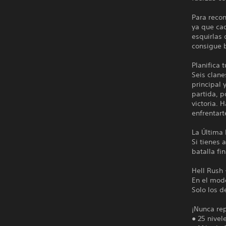
Para recon
ya que cad
esquirlas 
consigue b
Planifica 
Seis clane
principal 
partida, p
victoria. 
enfrentarte
La Última
Si tienes 
batalla fi
Hell Rush 
En el modo
Solo los d
¡Nunca rep
● 25 nivel