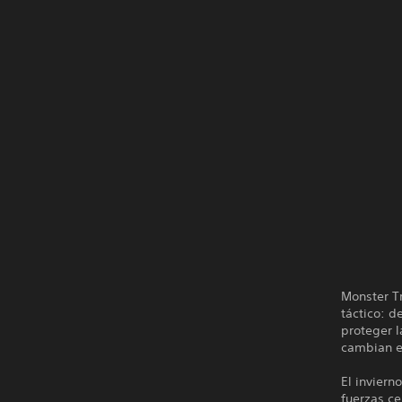
Monster Tr
táctico: d
proteger l
cambian e
El inviern
fuerzas ce