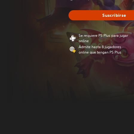
Suscribirse
Se requiere PS Plus para jugar
online
Admite hasta 8 jugadores
online que tengan PS Plus