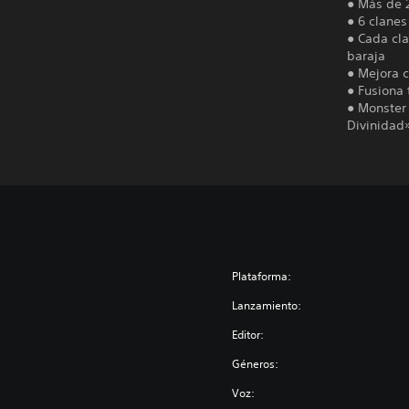
● Más de 
● 6 clanes
● Cada cl
baraja
● Mejora 
● Fusiona 
● Monster 
Divinidad
Plataforma:
Lanzamiento:
Editor:
Géneros:
Voz: