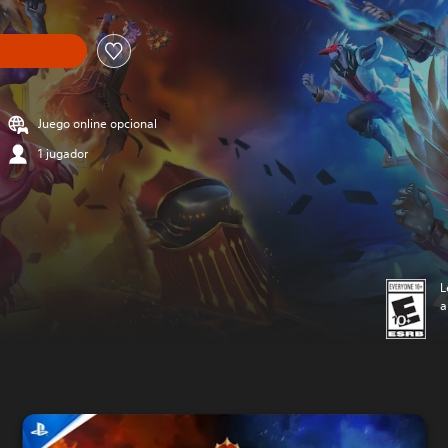
Juego online opcional
1 jugador
L
a