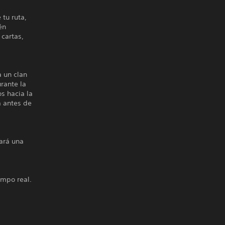
 tu ruta,
én
 cartas,
a un clan
rante la
s hacia la
a antes de
eará una
empo real.