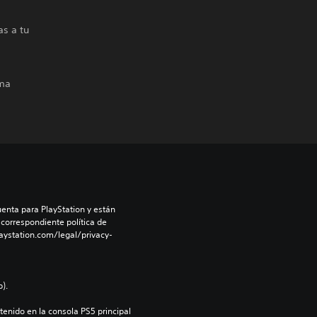
as a tu
ima
enta para PlayStation y están 
 correspondiente política de 
aystation.com/legal/privacy-
).
enido en la consola PS5 principal 