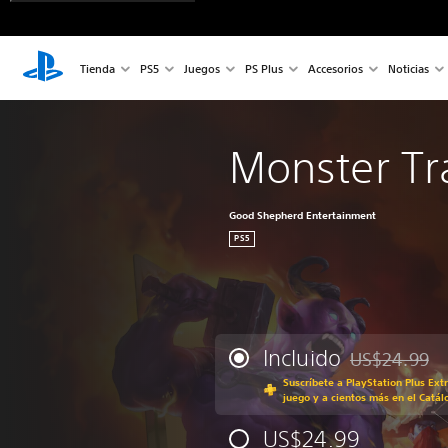
Tienda
PS5
Juegos
PS Plus
Accesorios
Noticias
Monster Tr
Good Shepherd Entertainment
PS5
Incluido
US$24.99
Rebajado del p
Suscríbete a PlayStation Plus Ext
juego y a cientos más en el Catál
US$24.99