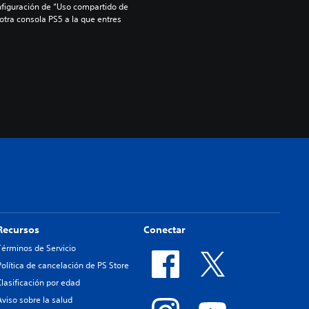
nfiguración de “Uso compartido de 
 otra consola PS5 a la que entres 
Recursos
Conectar
Términos de Servicio
Política de cancelación de PS Store
Clasificación por edad
Aviso sobre la salud