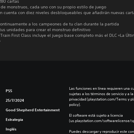
280 cartas
 de monstruos, cada uno con su propio estilo de juego
an cuenta con diez niveles desbloqueables que añadirán nuevas cart
continuamente a los campeones de tu clan durante la partida
tus unidades para crear el monstruo definitivo
Train First Class incluye el juego base completo más el DLC «La Últ
»
Las funciones en línea requieren una cu
PS5
sujetas a los términos de servicio y a la
privacidad (playstation.com/Terms y pl
25/7/2024
policy).
Good Shepherd Entertainment
El software está sujeto a licencia 
Estrategia
(us.playstation.com/softwarelicense/sp
Inglés
Puedes descargar y reproducir este cont