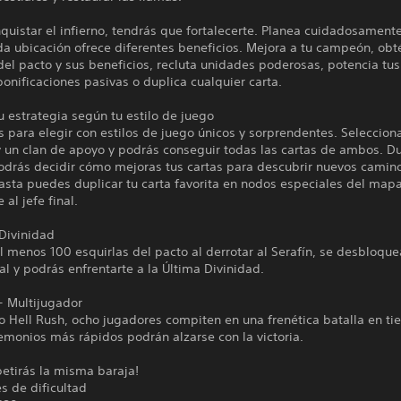
quistar el infierno, tendrás que fortalecerte. Planea cuidadosamente
a ubicación ofrece diferentes beneficios. Mejora a tu campeón, obt
del pacto y sus beneficios, recluta unidades poderosas, potencia tus
onificaciones pasivas o duplica cualquier carta.
tu estrategia según tu estilo de juego
s para elegir con estilos de juego únicos y sorprendentes. Seleccion
y un clan de apoyo y podrás conseguir todas las cartas de ambos. Du
odrás decidir cómo mejoras tus cartas para descubrir nuevos camino
Hasta puedes duplicar tu carta favorita en nodos especiales del map
 al jefe final.
 Divinidad
al menos 100 esquirlas del pacto al derrotar al Serafín, se desbloqu
nal y podrás enfrentarte a la Última Divinidad.
- Multijugador
 Hell Rush, ocho jugadores compiten en una frenética batalla en ti
emonios más rápidos podrán alzarse con la victoria.
etirás la misma baraja!
es de dificultad