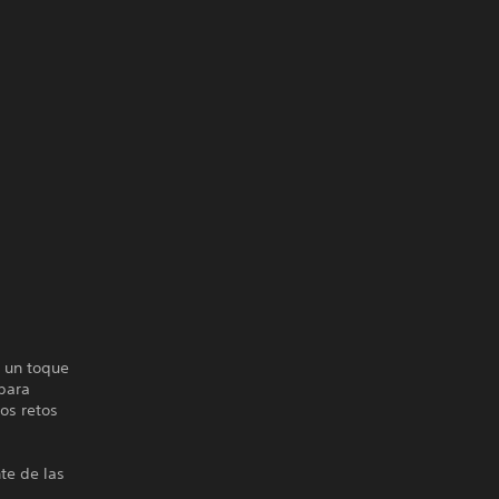
n un toque
 para
los retos
nte de las