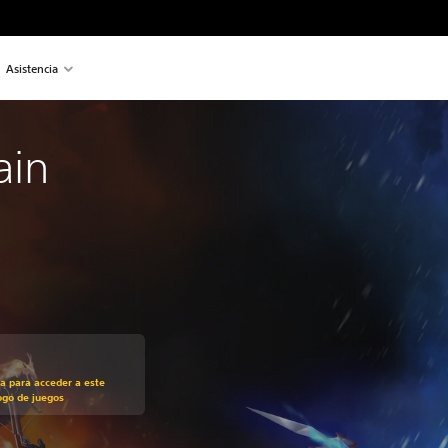
Asistencia
ain
recio original de US$24.99
ra para acceder a este
ogo de juegos