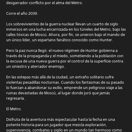
desgarrador conflicto por el alma del Metro.
Corre el año 2039.
Los sobrevivientes de la guerra nuclear llevan un cuarto de siglo
inmersos en una lucha encarnizada en los túneles del Metro, bajo las
calles tóxicas de Moscú. Ahora, por fin, se unieron bajo el mando de
un único líder, un espartano fanático conocido como Hunter.
Pero la paz nunca llegó: el nuevo régimen de Hunter gobierna a
través de la propaganda y el miedo, sometiendo a la población con
la excusa de una nueva guerra por el control de la superficie contra
un siniestro y aterrador enemigo.
En las estepas más allá de la ciudad, un extraño solitario sufre
violentas pesadillas nocturnas. Cuando los fantasmas de su pasado
lo fuerzan a abandonar su exilio, emprende un peligroso viaje a las
ruinas devastadas de Moscú, al lugar donde juró que jamás
regresaría.
El Metro.
Disfruta de la aventura más espectacular hasta la fecha en una
potente historia para un jugador que mezcla exploración,
supervivencia, combates y sigilo en un mundo tan hermoso como