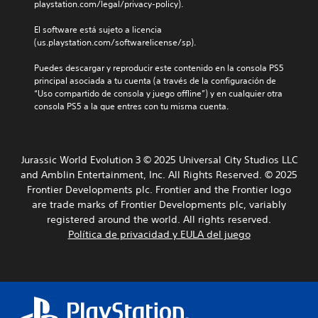
s
r
playstation.com/legal/privacy-policy).
r
i
.
a
a
b
l
El software está sujeto a licencia 
q
i
e
(us.playstation.com/softwarelicense/sp).
u
l
A
n
e
i
u
t
Puedes descargar y reproducir este contenido en la consola PS5 
p
d
d
i
principal asociada a tu cuenta (a través de la configuración de 
e
a
i
z
“Uso compartido de consola y juego offline”) y en cualquier otra 
r
d
a
consola PS5 a la que entres con tu misma cuenta.
o
m
d
r
m
i
e
e
t
o
l
l
e
o
n
g
Jurassic World Evolution 3 © 2025 Universal City Studios LLC
l
s
o
a
e
j
and Amblin Entertainment, Inc. All Rights Reserved. © 2025
P
m
e
o
Frontier Developments plc. Frontier and the Frontier logo
u
e
r
y
are trade marks of Frontier Developments plc, variably
e
p
l
s
registered around the world. All rights reserved.
d
l
o
t
e
a
Política de privacidad y EULA del juego
f
i
s
y
á
c
e
.
c
k
s
i
s
t
l
.
R
a
m
e
b
e