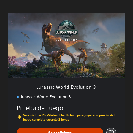
J
u
r
a
s
s
i
c
W
o
r
l
d
Jurassic World Evolution 3
E
v
Jurassic World Evolution 3
o
l
Prueba del juego
u
Suscríbete a PlayStation Plus Deluxe para jugar a la prueba del
t
juego completo durante 2 horas
i
o
Suscribirse