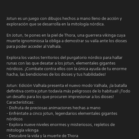
Jotun es un juego con dibujos hechos a mano lleno de acción y
exploración que se desarrolla en la mitología nórdica.
En Jotun, te pones en la piel de Thora, una guerrera vikinga cuya
muerte ignominiosa la obliga a demostrar su valía ante los dioses
para poder acceder al Valhala.
Explora los vastos territorios del purgatorio nórdico para hallar
runas con las que desatar a los jotun, elementales gigantes
nórdicos. ¡Combate contra ellos con la única ayuda de tu enorme
hacha, las bendiciones de los dioses y tus habilidades!
Jotun: Edición Valhala presenta el nuevo modo Valhala, ¡la batalla
definitiva contra jotun todavía más peligrosos de lo habitual! ¡Todo
un desafío para los que procuren impresionar a los dioses!
Características:
- Disfruta de preciosas animaciones hechas a mano
- Enfréntate a cinco jotun, legendarios elementales gigantes
nórdicos
- Explora nueve niveles enormes y misteriosos, repletos de
mitología vikinga
- Descubre la vida y la muerte de Thora