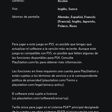
e
Géneros:
Acción
u
e
e
s
a
l
d
s
d
o
u
Voz:
Inglés, Sueco
j
i
e
e
i
n
u
o
n
s
n
a
Idiomas de pantalla:
Alemán, Español, Francés
e
i
t
a
f
d
(Francia), Inglés, Japonés,
g
n
a
f
o
i
Polaco, Ruso
o
d
d
í
r
s
n
i
e
o
m
p
o
v
u
o
a
o
i
i
n
a
c
s
Para jugar a este juego en PS5, es posible que tengas que 
n
d
a
c
i
i
actualizar el software a la versión más reciente. Aunque este 
c
u
m
t
ó
c
juego es compatible con PS5, es posible que falten algunas de 
l
a
a
i
n
i
las funciones disponibles para PS4. Consulta 
u
l
n
v
e
ó
PlayStation.com/bc para obtener más información.
y
e
e
a
s
n
e
s
r
r
p
p
Las funciones en línea requieren una cuenta para PlayStation y 
d
.
a
u
e
r
están sujetas a los términos de servicio y a la correspondiente 
i
q
n
c
e
política de privacidad (playstation.com/Terms y 
á
u
r
í
d
playstation.com/legal/privacy-policy).
A
l
e
a
f
e
u
o
p
n
i
f
El software está sujeto a licencia 
g
d
e
g
c
i
(us.playstation.com/softwarelicense/sp).
o
i
r
o
a
n
h
o
m
d
p
i
Tarifa única para jugar en el sistema PS4™ principal designado 
a
3
i
e
a
d
de la cuenta y en otros sistemas PS4™ al iniciar sesión con esa 