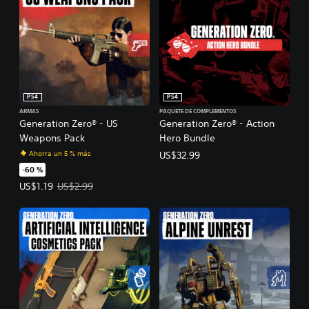
PS4
PS4
ARMAS
PAQUETE DE COMPLEMENTOS
Generation Zero® - US
Generation Zero® - Action
Weapons Pack
Hero Bundle
Ahorra un 5 % más
US$32.99
-60 %
Precio de la oferta: US$1.19. Precio original: US$2.99.
US$1.19
US$2.99