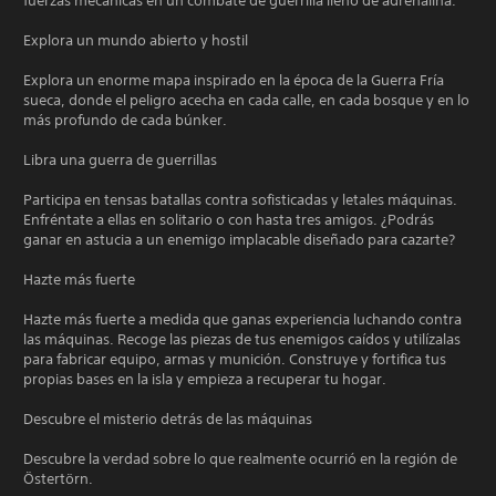
fuerzas mecánicas en un combate de guerrilla lleno de adrenalina.
Explora un mundo abierto y hostil
Explora un enorme mapa inspirado en la época de la Guerra Fría
sueca, donde el peligro acecha en cada calle, en cada bosque y en lo
más profundo de cada búnker.
Libra una guerra de guerrillas
Participa en tensas batallas contra sofisticadas y letales máquinas.
Enfréntate a ellas en solitario o con hasta tres amigos. ¿Podrás
ganar en astucia a un enemigo implacable diseñado para cazarte?
Hazte más fuerte
Hazte más fuerte a medida que ganas experiencia luchando contra
las máquinas. Recoge las piezas de tus enemigos caídos y utilízalas
para fabricar equipo, armas y munición. Construye y fortifica tus
propias bases en la isla y empieza a recuperar tu hogar.
Descubre el misterio detrás de las máquinas
Descubre la verdad sobre lo que realmente ocurrió en la región de
Östertörn.