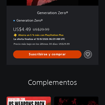
Z
e
r
Generation Zero®
o
®
Generation Zero®
US$4.49
US$29.99
Rebajado del precio original de US$29.99
Ahorra un 5 % más con PlayStation Plus
La oferta finaliza el 13/8/2026 06:59 AM UTC
Precio más bajo en los últimos 30 días: US$29.99
Suscribirse y comprar
Complementos