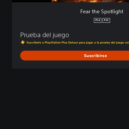
Fear the Spotlight
PS4
PS5
Prueba del juego
Suscríbete a PlayStation Plus Deluxe para jugar a la prueba del juego c
Suscribirse
T
C
S
R
e
o
e
e
x
n
p
a
t
t
u
s
o
r
e
i