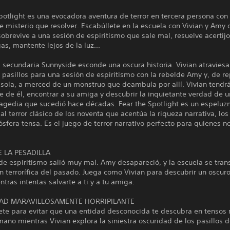
potlight es una evocadora aventura de terror en tercera persona con
e misterio que resolver. Escabúllete en la escuela con Vivian y Amy
sobrevive a una sesión de espiritismo que sale mal, resuelve acertij
as, mantente lejos de la luz...
 secundaria Sunnyside esconde una oscura historia. Vivian atraviesa
pasillos para una sesión de espiritismo con la rebelde Amy y, de re
 sola, a merced de un monstruo que deambula por allí. Vivian tendr
 de él, encontrar a su amiga y descubrir la inquietante verdad de 
ragedia que sucedió hace décadas. Fear the Spotlight es un espeluz
l terror clásico de los noventa que acentúa la riqueza narrativa, los 
sfera tensa. Es el juego de terror narrativo perfecto para quienes 
E LA PESADILLA
de espiritismo salió muy mal. Amy desapareció, y la escuela se tra
n terrorífica del pasado. Juega como Vivian para descubrir un oscu
ntras intentas salvarte a ti y a tu amiga.
DAD MARAVILLOSAMENTE HORRIPILANTE
lete para evitar que una entidad desconocida te descubra en tenso
ano mientras Vivian explora la siniestra oscuridad de los pasillos d