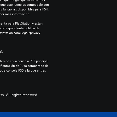
nque este juego es compatible con 
as funciones disponibles para PS4. 
ner más información.
enta para PlayStation y están 
 correspondiente política de 
aystation.com/legal/privacy-
).
enido en la consola PS5 principal 
nfiguración de “Uso compartido de 
 otra consola PS5 a la que entres 
s. All rights reserved.