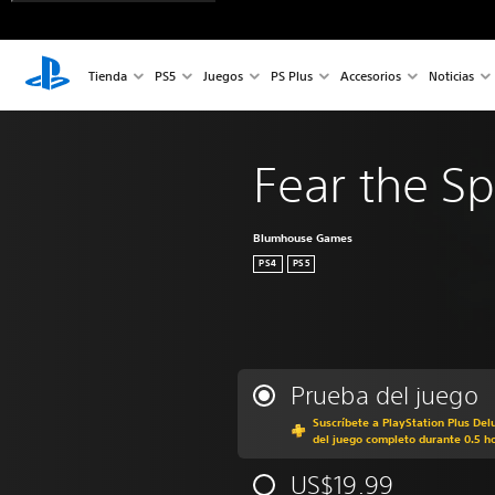
Tienda
PS5
Juegos
PS Plus
Accesorios
Noticias
Fear the Sp
Blumhouse Games
PS4
PS5
Prueba del juego
Suscríbete a PlayStation Plus Del
del juego completo durante 0.5 h
US$19.99