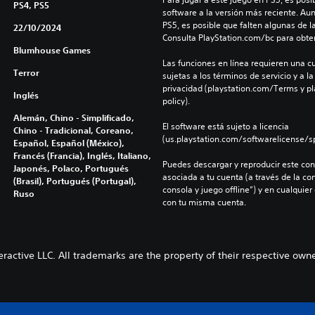
PS4, PS5
software a la versión más reciente. Au
PS5, es posible que falten algunas de l
22/10/2024
Consulta PlayStation.com/bc para obte
Blumhouse Games
Las funciones en línea requieren una cu
Terror
sujetas a los términos de servicio y a la
privacidad (playstation.com/Terms y pl
Inglés
policy).
Alemán, Chino - Simplificado,
El software está sujeto a licencia 
Chino - Tradicional, Coreano,
(us.playstation.com/softwarelicense/sp
Español, Español (México),
Francés (Francia), Inglés, Italiano,
Puedes descargar y reproducir este cont
Japonés, Polaco, Portugués
asociada a tu cuenta (a través de la co
(Brasil), Portugués (Portugal),
consola y juego offline”) y en cualquier
Ruso
con tu misma cuenta.
active LLC. All trademarks are the property of their respective owner