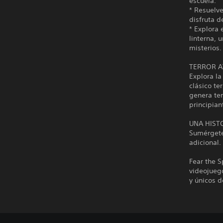
escuela.
* Resuelve
disfruta d
* Explora
linterna, 
misterios.
TERROR A
Explora la
clásico te
genera ten
principian
UNA HIST
Sumérgete
adicional.
Fear the S
videojueg
y únicos d