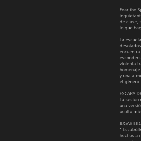
Fear the S
inquietant
de clase, 
lo que hag
La escuela
desolados 
encuentra
esconderse
violenta t
homenaje a
y una atmó
el género.
ESCAPA D
La sesión 
una versió
oculto mie
JUGABILI
* Escabúl
hechos a m