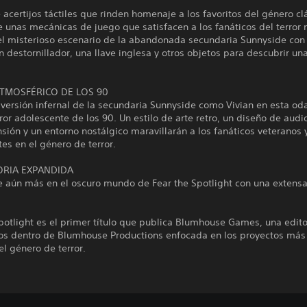
 acertijos táctiles que rinden homenaje a los favoritos del género cl
e unas mecánicas de juego que satisfacen a los fanáticos del terror
 el misterioso escenario de la abandonada secundaria Sunnyside con
un destornillador, una llave inglesa y otros objetos para descubrir un
TMOSFÉRICO DE LOS 90
 versión infernal de la secundaria Sunnyside como Vivian en esta oda
rror adolescente de los 90. Un estilo de arte retro, un diseño de audi
sión y un entorno nostálgico maravillarán a los fanáticos veteranos y
tes en el género de terror.
ORIA EXPANDIDA
 aún más en el oscuro mundo de Fear the Spotlight con una extensa 
potlight es el primer título que publica Blumhouse Games, una edit
os dentro de Blumhouse Productions enfocada en los proyectos más 
el género de terror.