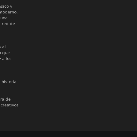
ásico y
 moderno.
 una
a red de
 al
o que
 a los
historia
ora de
creativos