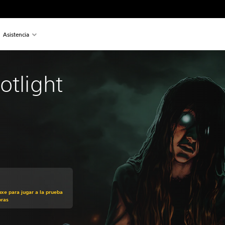
Asistencia
otlight
uxe para jugar a la prueba
oras