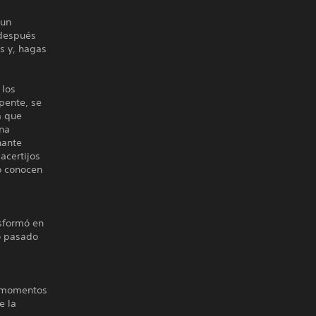
 un
 después
os y, hagas
 los
pente, se
á que
una
nante
acertijos
no conocen
nsformó en
ro pasado
s momentos
e la