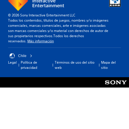
a
e
r
l
n
m
c
b
o
t
o
b
i
e
s
e
i
© 2026 Sony Interactive Entertainment LLC
s
s
o
j
.
é
Todos los contenidos, títulos de juegos, nombres y/o imágenes
n
c
u
n
n
comerciales, marcas comerciales, arte e imágenes asociadas
í
u
g
e
s
son marcas comerciales y/o material con derechos de autor de
t
T
m
a
e
sus propietarios respectivos.Todos los derechos
s
i
e
p
d
p
reservados.
Más información
v
d
l
x
o
e
i
i
o
r
t
r
s
r
e
s
o
Chile
m
u
l
s
i
g
Legal
Política de
Términos de uso del sitio
Mapa del
L
a
a
.
t
privacidad
web
sitio
r
o
s
l
e
s
a
i
e
c
s
n
n
s
i
u
d
d
e
b
L
e
i
r
t
a
c
E
t
í
i
a
l
a
t
n
c
t
r
u
f
i
e
e
l
o
o
x
a
o
r
n
t
s
s
m
e