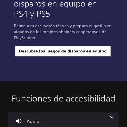
disparos en equipo en
PS4 y PS5
Reúne a tu escuadrón táctico y prepara el gatillo en
algunos de los mejores shooters cooperativos de
PlayStation.
Descubre los juegos de disparos en equipo
Funciones de accesibilidad
C
R
R
C
o
e
e
h
n
a
c
a
t
s
o
t
r
i
r
r
Audio
o
g
d
á