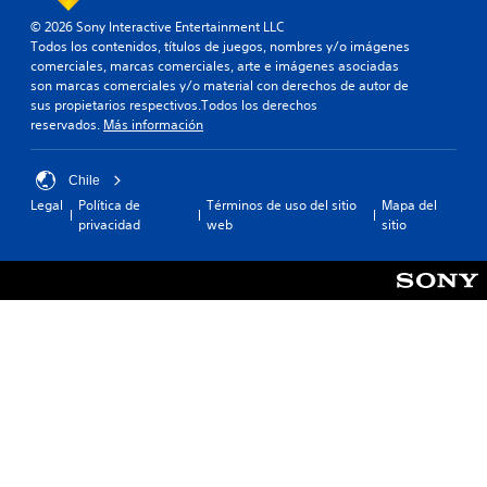
d
p
i
e
o
e
© 2026 Sony Interactive Entertainment LLC
d
s
r
r
Todos los contenidos, títulos de juegos, nombres y/o imágenes
a
e
m
P
comerciales, marcas comerciales, arte e imágenes asociadas
d
s
i
u
son marcas comerciales y/o material con derechos de autor de
e
.
t
e
sus propietarios respectivos.Todos los derechos
a
e
d
reservados.
Más información
u
c
e
d
C
i
s
i
o
e
r
Chile
o
m
r
e
Legal
Política de
Términos de uso del sitio
Mapa del
p
u
t
v
privacidad
web
sitio
a
n
a
i
r
i
r
s
a
e
a
c
q
a
r
a
u
s
l
c
e
i
a
s
i
g
i
e
ó
n
n
p
n
a
f
u
m
c
o
e
e
i
r
d
d
ó
m
a
n
a
i
n