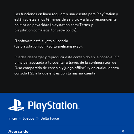
l
u
e
d
e
e
a
e
s
g
Las funciones en línea requieren una cuenta para PlayStation y 
u
f
a
o
están sujetas a los términos de servicio y a la correspondiente 
d
i
u
e
política de privacidad (playstation.com/Terms y 
i
n
n
n
playstation.com/legal/privacy-policy).
o
i
a
c
i
d
d
u
El software está sujeto a licencia 
n
o
i
a
(us.playstation.com/softwarelicense/sp).
d
s
s
l
i
p
p
q
Puedes descargar y reproducir este contenido en la consola PS5 
v
a
o
u
principal asociada a tu cuenta (a través de la configuración de 
i
r
s
i
“Uso compartido de consola y juego offline”) y en cualquier otra 
d
a
i
e
consola PS5 a la que entres con tu misma cuenta.
u
c
c
r
a
o
i
m
l
m
ó
o
e
u
n
m
s
n
p
e
.
i
r
n
c
e
t
a
d
A
o
r
Inicio
Juegos
Delta Force
e
.
u
t
f
d
e
i
Acerca de
i
m