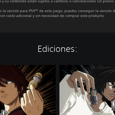
io y su contenido están sujetos a cambios o cancelaciones sin previo 
es la versión para PS4™ de este juego, puedes conseguir la versión d
sin costo adicional y sin necesidad de comprar este producto.
Ediciones:
E
d
i
c
i
ó
n
e
s