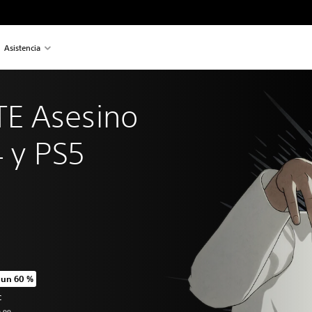
Asistencia
E Asesino 
4 y PS5
 un 60 %
o original de US$9.99
C