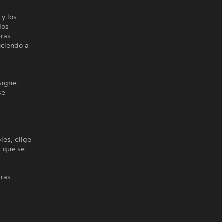
 y los
dos
eras
uciendo a
signe,
se
les, elige
l que se
pras