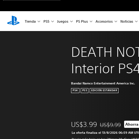
Tienda
PS5
Juegos
PS Plus
Accesorios
Noticias
DEATH NOT
Interior PS
Bandai Namco Entertainment America Inc.
PS4
PS5
EDICIÓN ESTÁNDAR
US$3.99
US$9.99
Ahorra
Rebajado del preci
La oferta finaliza el 13/8/2026 06:59 AM UT