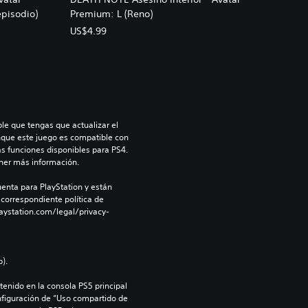
pisodio)
Premium: L (Reno)
US$4.99
le que tengas que actualizar el 
nque este juego es compatible con 
as funciones disponibles para PS4. 
ner más información.
enta para PlayStation y están 
 correspondiente política de 
aystation.com/legal/privacy-
).
enido en la consola PS5 principal 
nfiguración de “Uso compartido de 