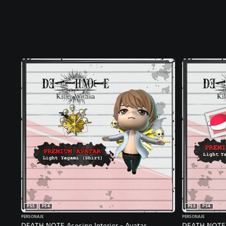
PS5
PS4
PS5
PS4
PERSONAJE
PERSONAJE
DEATH NOTE Asesino Interior - Avatar
DEATH NOTE A