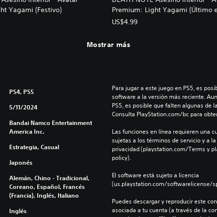
ht Yagami (Festivo)
Premium: Light Yagami (Último e
US$4.99
Mostrar más
Para jugar a este juego en PS5, es posib
PS4, PS5
software a la versión más reciente. Au
PS5, es posible que falten algunas de l
5/11/2024
Consulta PlayStation.com/bc para obte
Bandai Namco Entertainment
America Inc.
Las funciones en línea requieren una cu
sujetas a los términos de servicio y a la
Estrategia, Casual
privacidad (playstation.com/Terms y pl
policy).
Japonés
El software está sujeto a licencia 
Alemán, Chino - Tradicional,
(us.playstation.com/softwarelicense/sp
Coreano, Español, Francés
(Francia), Inglés, Italiano
Puedes descargar y reproducir este cont
asociada a tu cuenta (a través de la co
Inglés