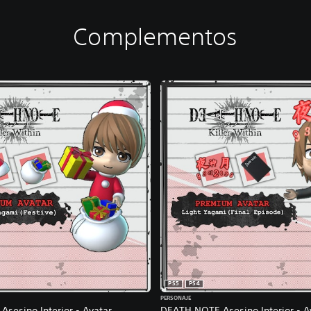
Complementos
PS5
PS4
PERSONAJE
sesino Interior - Avatar
DEATH NOTE Asesino Interior - A