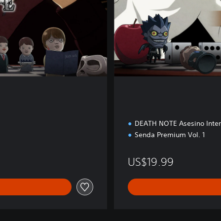
p
e
c
i
a
l
DEATH NOTE Asesino Inter
Senda Premium Vol. 1
US$19.99