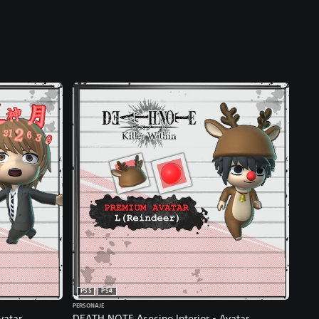
PS5
PS4
PERSONAJE
vatar
DEATH NOTE Asesino Interior - Avatar