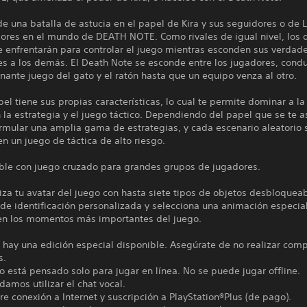
de una batalla de astucia en el papel de Kira y sus seguidores o de L
dores en el mundo de DEATH NOTE. Como rivales de igual nivel, los 
e enfrentarán para controlar el juego mientras esconden sus verdad
es a los demás. El Death Note se esconde entre los jugadores, cond
ante juego del gato y el ratón hasta que un equipo venza al otro.
el tiene sus propias características, lo cual te permite dominar a la
 la estrategia y el juego táctico. Dependiendo del papel que se te a
rmular una amplia gama de estrategias, y cada escenario aleatorio 
en un juego de táctica de alto riesgo.
ble con juego cruzado para grandes grupos de jugadores.
iza tu avatar del juego con hasta siete tipos de objetos desbloqueab
de identificación personalizada y selecciona una animación especia
en los momentos más importantes del juego.
 hay una edición especial disponible. Asegúrate de no realizar com
s.
o está pensado solo para jugar en línea. No se puede jugar offline.
mos utilizar el chat vocal.
re conexión a Internet y suscripción a PlayStation®Plus (de pago).