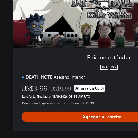
t
á
n
d
a
r
Edición estándar
PS4
PS5
DEATH NOTE Asesino Interior
US$3.99
US$9.99
Ahorra un 60 %
Rebajado del precio original de US$9.99
La oferta finaliza el 13/8/2026 06:59 AM UTC
Precio más bajo en los últimos 30 días: US$9.99
Agregar al carrito