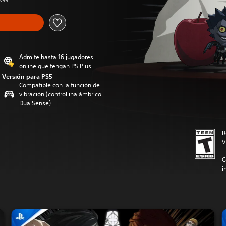
9.99
Admite hasta 16 jugadores
online que tengan PS Plus
Versión para PS5
Compatible con la función de
vibración (control inalámbrico
DualSense)
R
V
C
i