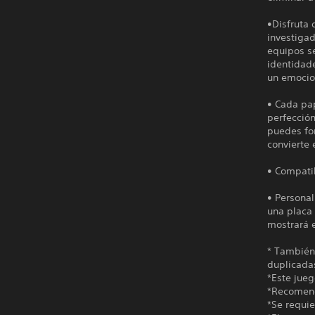
•Disfruta 
investiga
equipos s
identidad
un emocion
• Cada pap
perfección
puedes fo
convierte 
• Compati
• Personal
una placa 
mostrará 
* También
duplicada
*Este jueg
*Recomenda
*Se requie