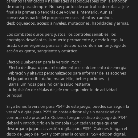
caminos ramificados y habilidades desbloqueables con la emoción
de morir para siempre. No hay puntos de control: o derrotas al jefe
final a la primera o tendrás que volver a intentarlo. Aun así,
conservarás parte del progreso en esos intentos: caminos
desbloqueados, acceso a niveles, mutaciones, habilidades y armas.
Los combates duros pero justos, los controles sensibles, los
enemigos desafiantes, la muerte permanente y, desde luego, la
tirada de emergencia para salir de apuros conforman un juego de
acción exigente, sangriento y catártico.
Efectos DualSense® para la versión PS5®:
· Efecto de disparo para retroalimentar el enfriamiento de energía
· Vibración y altavoz personalizados para informar de las acciones
del jugador (recibir daño, matar élite, beber pociones...)
· Barra luminosa para indicar la salud restante
· Adquisición de células de jefe con seguimiento de actividad
principal
Si ya tienes la versión para PS4® de este juego, puedes conseguir la
versión digital para PS5® sin coste adicional y sin necesidad de
comprar este producto. Quienes tengan el disco de juego de PS4®
deberán introducirlo en la consola PS5® cada vez que quieran
descargar o jugar a la versión digital para PS5®. Quienes tengan el
disco de juego de PS4® y compren la consola PS5® edición digital,