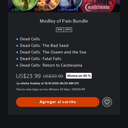
a
i
n
B
Medley of Pain Bundle
u
n
PS4
PS5
d
Dead Cells
l
e
Dead Cells: The Bad Seed
Dead Cells: The Queen and the Sea
Dead Cells: Fatal Falls
Dead Cells: Return to Castlevania
US$23.99
US$39.99
Ahorra un 40 %
Rebajado del precio original de US$39.99
La oferta finaliza el 13/8/2026 06:59 AM UTC
Precio más bajo en los últimos 30 días: US$39.99
Agregar al carrito