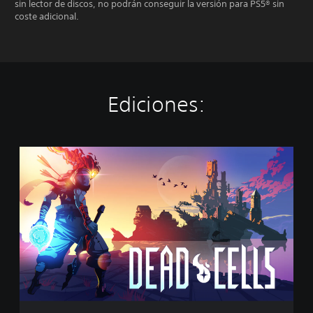
sin lector de discos, no podrán conseguir la versión para PS5® sin
coste adicional.
Ediciones:
D
e
a
d
C
e
l
l
s
(
P
S
4