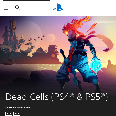
Buscar
Dead Cells (PS4® & PS5®)
MOTION TWIN SARL
PS4
PS5