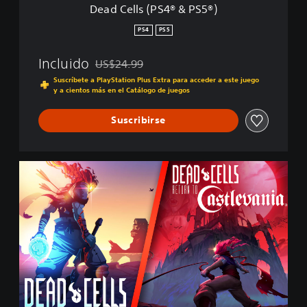
Dead Cells (PS4® & PS5®)
®
&
PS4
PS5
P
S
Incluido
US$24.99
5
Rebajado del precio original de US$24.99
®
Suscríbete a PlayStation Plus Extra para acceder a este juego
y a cientos más en el Catálogo de juegos
)
Suscribirse
C
a
s
t
l
e
v
a
n
i
a