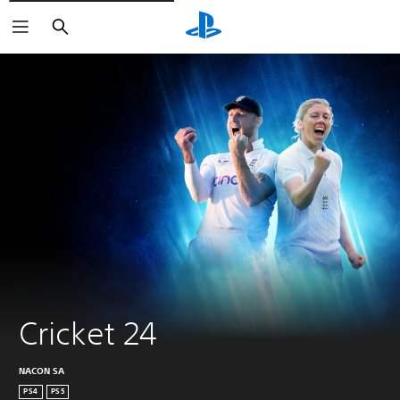
Buscar
Cricket 24
NACON SA
PS4
PS5