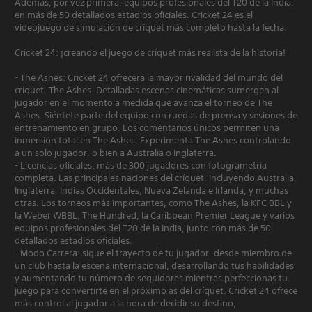
Además, por vez primera, equipos profesionales del T20 de la India,
en más de 50 detallados estadios oficiales. Cricket 24 es el
videojuego de simulación de críquet más completo hasta la fecha.
Cricket 24: ¡creando el juego de críquet más realista de la historia!
- The Ashes: Cricket 24 ofrecerá la mayor rivalidad del mundo del
críquet, The Ashes. Detalladas escenas cinemáticas sumergen al
jugador en el momento a medida que avanza el torneo de The
Ashes. Siéntete parte del equipo con ruedas de prensa y sesiones de
entrenamiento en grupo. Los comentarios únicos permiten una
inmersión total en The Ashes. Experimenta The Ashes controlando
a un solo jugador, o bien a Australia o Inglaterra.
- Licencias oficiales: más de 300 jugadores con fotogrametría
completa. Las principales naciones del críquet, incluyendo Australia,
Inglaterra, Indias Occidentales, Nueva Zelanda e Irlanda, y muchas
otras. Los torneos más importantes, como The Ashes, la KFC BBL y
la Weber WBBL, The Hundred, la Caribbean Premier League y varios
equipos profesionales del T20 de la India, junto con más de 50
detallados estadios oficiales.
- Modo Carrera: sigue el trayecto de tu jugador, desde miembro de
un club hasta la escena internacional, desarrollando tus habilidades
y aumentando tu número de seguidores mientras perfeccionas tu
juego para convertirte en el próximo as del críquet. Cricket 24 ofrece
más control al jugador a la hora de decidir su destino,