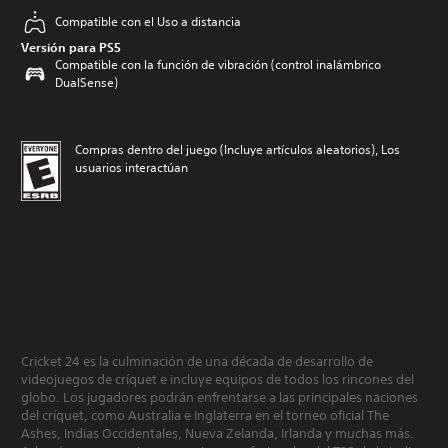
Compatible con el Uso a distancia
Versión para PS5
Compatible con la función de vibración (control inalámbrico
DualSense)
Compras dentro del juego (Incluye artículos aleatorios), Los
usuarios interactúan
Cricket 24 es la culminación de una década de desarrollo de
videojuegos de críquet e incluye equipos de todos los rincones del
globo. Los jugadores podrán enfrentarse a las principales naciones
del críquet, como Australia e Inglaterra en el torneo oficial The
Ashes, Indias Occidentales, Nueva Zelanda, Irlanda y muchas más.