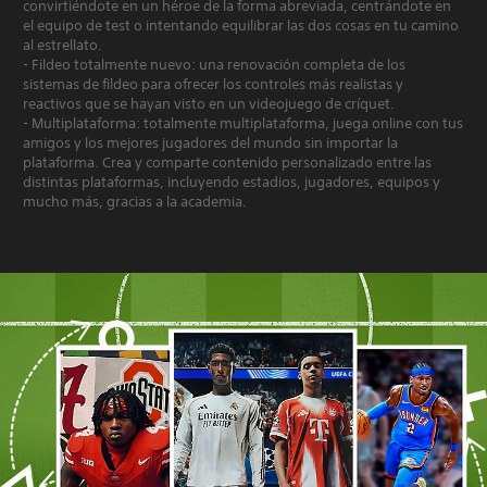
convirtiéndote en un héroe de la forma abreviada, centrándote en
el equipo de test o intentando equilibrar las dos cosas en tu camino
al estrellato.
- Fildeo totalmente nuevo: una renovación completa de los
sistemas de fildeo para ofrecer los controles más realistas y
reactivos que se hayan visto en un videojuego de críquet.
- Multiplataforma: totalmente multiplataforma, juega online con tus
amigos y los mejores jugadores del mundo sin importar la
plataforma. Crea y comparte contenido personalizado entre las
distintas plataformas, incluyendo estadios, jugadores, equipos y
mucho más, gracias a la academia.