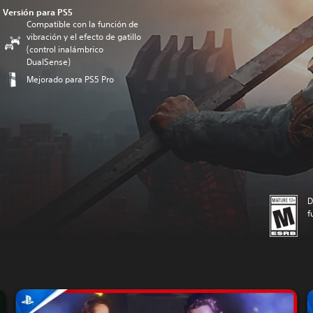
Versión para PS5
Compatible con la función de
vibración y el efecto de gatillo
(control inalámbrico
DualSense)
Mejorado para PS5 Pro
D
f