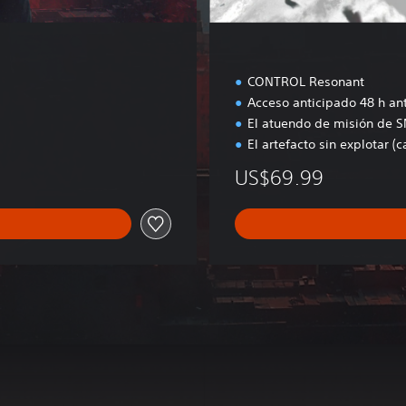
l
u
x
e
CONTROL Resonant
Acceso anticipado 48 h an
El atuendo de misión de 
El artefacto sin explotar (c
US$69.99