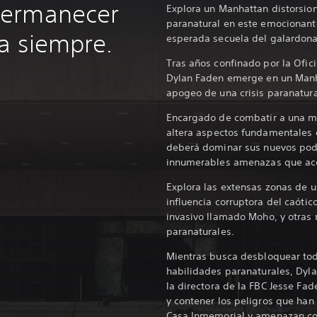
permanecer
Explora un Manhattan distorsion
paranatural en este emocionante
a siempre.
esperada secuela del galardo
Tras años confinado por la Ofici
Dylan Faden emerge en un Manh
apogeo de una crisis paranatura
Encargado de combatir a una m
altera aspectos fundamentales 
deberá dominar sus nuevos pode
innumerables amenazas que ac
Explora las extensas zonas de u
influencia corruptora del caóti
invasivo llamado Moho, y otras
paranaturales.
Mientras busca desbloquear tod
habilidades paranaturales, Dyla
la directora de la FBC Jesse Fa
y contener los peligros que han 
Casa Inmemorial y amenazan co