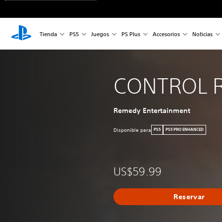
Tienda
PS5
Juegos
PS Plus
Accesorios
Noticias
CONTROL R
Remedy Entertainment
Disponible para
PS5
PS5 PRO ENHANCED
US$59.99
Reservar