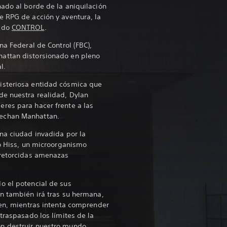
ado al borde de la aniquilación
 RPG de acción y aventura, la
nado
CONTROL
.
na Federal de Control (FBC),
attan distorsionado en pleno
l.
isteriosa entidad cósmica que
de nuestra realidad, Dylan
res para hacer frente a las
echan Manhattan.
na ciudad invadida por la
co Hiss, un microorganismo
 retorcidas amenazas
o el potencial de sus
n también irá tras su hermana,
den, mientras intenta comprender
traspasado los límites de la
n destruir nuestro mundo.