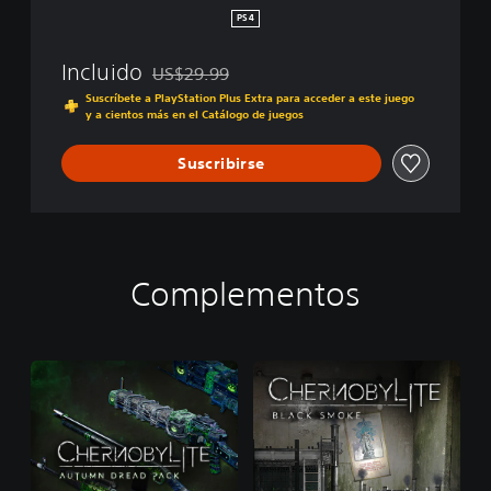
m
PS4
p
l
Incluido
US$29.99
e
Rebajado del precio original de US$29.99
t
Suscríbete a PlayStation Plus Extra para acceder a este juego
y a cientos más en el Catálogo de juegos
e
E
d
Suscribirse
i
t
i
o
n
Complementos