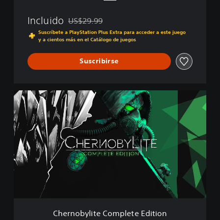
p
l
Incluido
US$29.99
e
Rebajado del precio original de US$29.99
t
Suscríbete a PlayStation Plus Extra para acceder a este juego
y a cientos más en el Catálogo de juegos
e
E
d
Suscribirse
i
t
i
C
o
h
n
e
r
n
o
b
y
l
i
t
e
C
Chernobylite Complete Edition
o