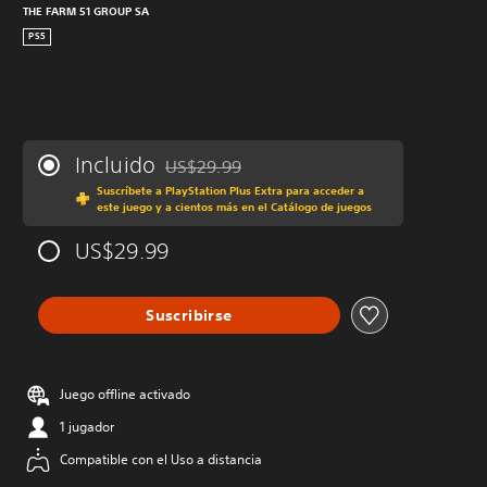
THE FARM 51 GROUP SA
PS5
Incluido
US$29.99
Rebajado del precio original de US$29.99
Suscríbete a PlayStation Plus Extra para acceder a
este juego y a cientos más en el Catálogo de juegos
US$29.99
Suscribirse
Juego offline activado
1 jugador
Compatible con el Uso a distancia