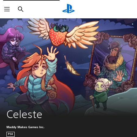
Buscar
Celeste
Maddy Makes Games Inc.
PS4