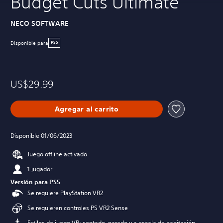
Budget Cuts Ultimate
NECO SOFTWARE
Disponible para
PS5
US$29.99
Agregar al carrito
Disponible 01/06/2023
Juego offline activado
1 jugador
Versión para PS5
Se requiere PlayStation VR2
Se requieren controles PS VR2 Sense
Estilos de juego VR: sentado, parado y a escala de habitación