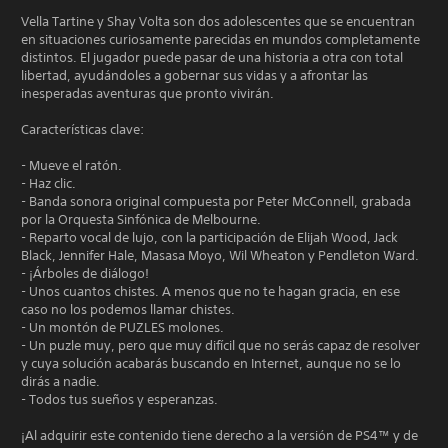
Vella Tartine y Shay Volta son dos adolescentes que se encuentran
en situaciones curiosamente parecidas en mundos completamente
distintos. El jugador puede pasar de una historia a otra con total
libertad, ayudándoles a gobernar sus vidas y a afrontar las
inesperadas aventuras que pronto vivirán.
Características clave:
- Mueve el ratón.
- Haz clic.
- Banda sonora original compuesta por Peter McConnell, grabada
por la Orquesta Sinfónica de Melbourne.
- Reparto vocal de lujo, con la participación de Elijah Wood, Jack
Black, Jennifer Hale, Masasa Moyo, Wil Wheaton y Pendleton Ward.
- ¡Árboles de diálogo!
- Unos cuantos chistes. A menos que no te hagan gracia, en ese
caso no los podemos llamar chistes.
- Un montón de PUZLES molones.
- Un puzle muy, pero que muy difícil que no serás capaz de resolver
y cuya solución acabarás buscando en Internet, aunque no se lo
dirás a nadie.
- Todos tus sueños y esperanzas.
¡Al adquirir este contenido tiene derecho a la versión de PS4™ y de