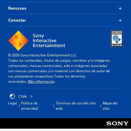
s
ó
p
n
Recursos
e
p
r
r
Conectar
s
e
o
d
n
e
a
f
j
i
e
n
s
i
© 2026 Sony Interactive Entertainment LLC
p
d
Todos los contenidos, títulos de juegos, nombres y/o imágenes
r
a
comerciales, marcas comerciales, arte e imágenes asociadas
i
a
son marcas comerciales y/o material con derechos de autor de
n
l
sus propietarios respectivos.Todos los derechos
c
t
reservados.
Más información
i
e
p
r
a
n
Chile
l
a
Legal
Política de
Términos de uso del sitio
Mapa del
e
t
privacidad
web
sitio
s
i
.
v
a
o