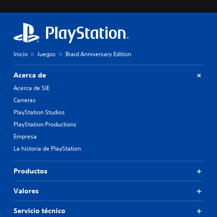
l
t
o
í
s
t
c
u
o
l
n
o
t
Inicio
Juegos
Braid Anniversary Edition
s
r
p
o
Acerca de
a
l
r
Acerca de SIE
e
a
s
Carreras
l
a
PlayStation Studios
a
u
h
n
PlayStation Productions
i
a
Empresa
s
d
t
La historia de PlayStation
i
o
s
r
p
Productos
i
o
a
s
Valores
y
i
l
c
o
i
Servicio técnico