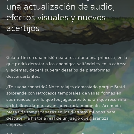
una actualización de audio,
efectos visuales y nuevos
acertijos
Guía a Tim en una misión para rescatar a una princesa, en la
que podrá derrotar a los enemigos saltándoles en la cabeza
y, además, deberá superar desafíos de plataformas
desconcertantes.
¿Te suena conocido? No te relajes demasiado porque Braid
sorprende con retrocesos temporales de varias formas en
sus mundos, por lo que los jugadores tendrán que recurrir a
su inteligencia para avanzar en cada momento. Acomoda
piezas de rompecabezas en los distintos mundos para
descubrir la historia real de un juego que garantiza
sorpresas.