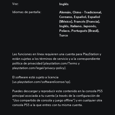
o
l
Voz:
Inglés
l
j
Idiomas de pantalla:
Alemán, Chino - Tradicional,
u
(
Coreano, Español, Español
e
b
(México), Francés (Francia),
g
á
Inglés, Italiano, Japonés,
o
s
Polaco, Portugués (Brasil),
s
i
Turco
o
c
l
a
a
)
m
Las funciones en línea requieren una cuenta para PlayStation y 
e
P
están sujetas a los términos de servicio y a la correspondiente 
n
u
política de privacidad (playstation.com/Terms y 
t
e
playstation.com/legal/privacy-policy).
e
d
i
e
El software está sujeto a licencia 
n
s
(us.playstation.com/softwarelicense/sp).
c
c
l
a
Puedes descargar y reproducir este contenido en la consola PS5 
u
m
principal asociada a tu cuenta (a través de la configuración de 
y
b
“Uso compartido de consola y juego offline”) y en cualquier otra 
e
i
consola PS5 a la que entres con tu misma cuenta.
s
a
u
r
b