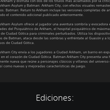
Arkham y disfruta con dos de los títulos más aclamados por la crític
rkham Asylum y Batman: Arkham City, con efectos visuales remaste
dos. Batman: Return to Arkham incluye las versiones completas de 
odo el contenido adicional publicado anteriormente.
rkham Asylum ofrece al jugador una aventura sombría y evocadora 
des del Psiquiátrico de Arkham, el hospital psiquiátrico de máxima
de Ciudad Gótica para criminales perturbados. Utiliza los dispositi
s de Batman, ataca desde las sombras y enfréntate al Guasón y a lo
os de Ciudad Gótica.
rkham City envía a los jugadores a Ciudad Arkham, un barrio en exp
o en el corazón de Ciudad Gótica. Batman Arkham City presenta una h
ente nueva que reúne a personajes clásicos y villanos del universo
sí como nuevas y mejoradas características de juego.
Ediciones: