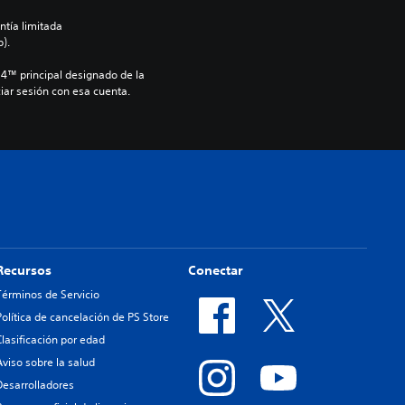
ntía limitada 
).
S4™ principal designado de la 
iar sesión con esa cuenta.
Recursos
Conectar
Términos de Servicio
Política de cancelación de PS Store
Clasificación por edad
Aviso sobre la salud
Desarrolladores