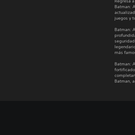
Regresa a 
Batman: A
actualiza
juegos y t
Batman: A
profundida
seguridad 
legendario
más famos
Batman: A
fortificad
completam
Batman, a