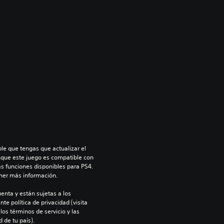
le que tengas que actualizar el 
nque este juego es compatible con 
as funciones disponibles para PS4. 
ner más información.
enta y están sujetas a los 
te política de privacidad (visita 
os términos de servicio y las 
 de tu país).