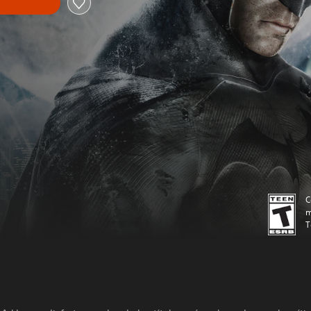
C
m
T