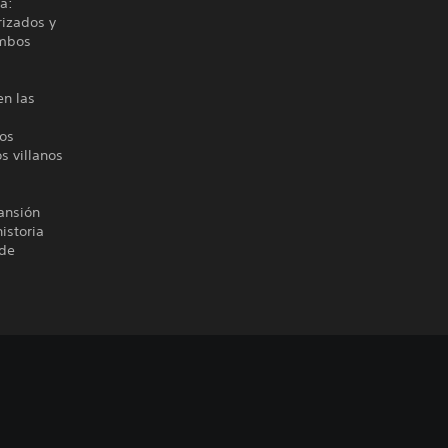
a:
rizados y
ambos
en las
vos
s villanos
ansión
istoria
 de