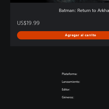
r
k
Batman: Return to Arkh
h
a
US$19.99
m
Agregar al carrito
Plataforma:
Lanzamiento:
Editor:
Géneros: