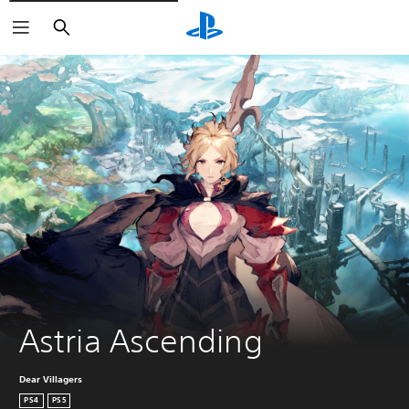
Buscar
Astria Ascending
Dear Villagers
PS4
PS5