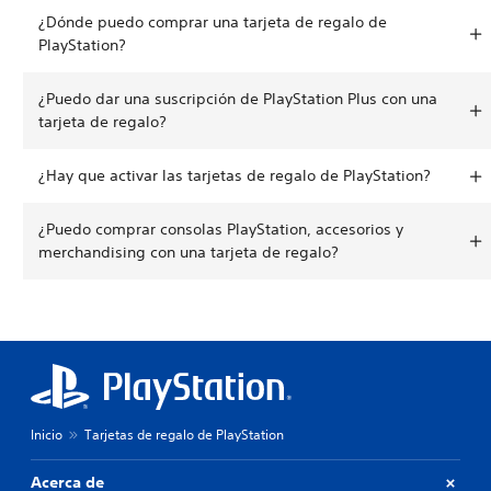
¿Dónde puedo comprar una tarjeta de regalo de
PlayStation?
¿Puedo dar una suscripción de PlayStation Plus con una
tarjeta de regalo?
¿Hay que activar las tarjetas de regalo de PlayStation?
¿Puedo comprar consolas PlayStation, accesorios y
merchandising con una tarjeta de regalo?
Inicio
Tarjetas de regalo de PlayStation
Acerca de