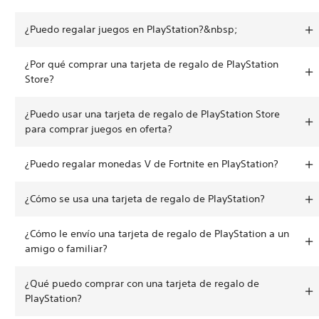
¿Puedo regalar juegos en PlayStation?&nbsp;
¿Por qué comprar una tarjeta de regalo de PlayStation
Store?
¿Puedo usar una tarjeta de regalo de PlayStation Store
para comprar juegos en oferta?
¿Puedo regalar monedas V de Fortnite en PlayStation?
¿Cómo se usa una tarjeta de regalo de PlayStation?
¿Cómo le envío una tarjeta de regalo de PlayStation a un
amigo o familiar?
¿Qué puedo comprar con una tarjeta de regalo de
PlayStation?