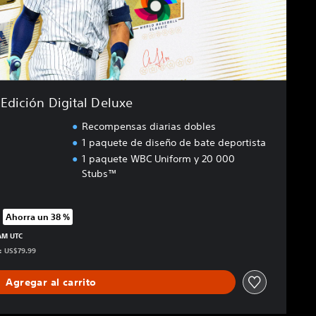
Edición Digital Deluxe
Recompensas diarias dobles
1 paquete de diseño de bate deportista
1 paquete WBC Uniform y 20 000
Stubs™
Ahorra un 38 %
 precio original de US$79.99
 AM UTC
s: US$79.99
Agregar al carrito