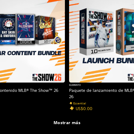
ELEMENTO
contenido MLB® The Show™ 26
Paquete de lanzamiento de ML
26
Essential
US$0.00
Mostrar más