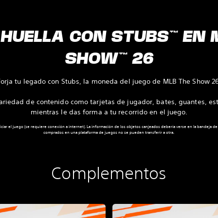
 HUELLA CON STUBS™ EN 
SHOW™ 26
Forja tu legado con Stubs, la moneda del juego de MLB The Show 26
riedad de contenido como tarjetas de jugador, bates, guantes, e
mientras le das forma a tu recorrido en el juego.
iciar el juego (se requiere conexión a internet). La información de los objetos canjeados debería verse en la bandeja de
comprados en una plataforma de juegos no se pueden transferir a otra.
Complementos