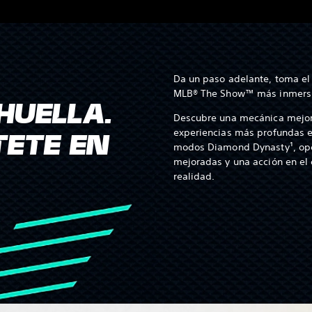
Da un paso adelante, toma el c
MLB® The Show™ más inmersiv
HUELLA.
Descubre una mecánica mejo
experiencias más profundas e
TETE EN
modos Diamond Dynasty¹, opc
mejoradas y una acción en el 
.
realidad.