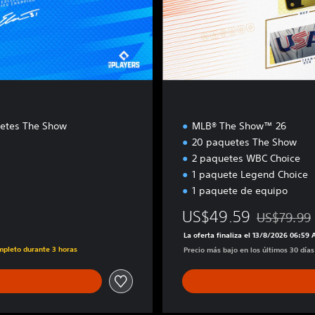
t
a
l
D
e
l
u
x
e
etes The Show
MLB® The Show™ 26
20 paquetes The Show
2 paquetes WBC Choice
1 paquete Legend Choice
1 paquete de equipo
US$49.59
US$79.99
Rebajado del
La oferta finaliza el 13/8/2026 06:59
ompleto durante 3 horas
Precio más bajo en los últimos 30 día