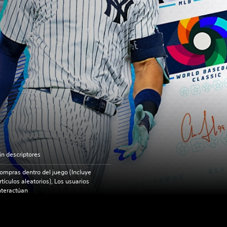
in descriptores
ompras dentro del juego (Incluye
rtículos aleatorios), Los usuarios
nteractúan