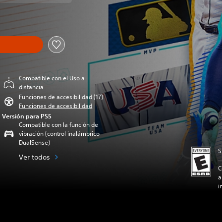
Compatible con el Uso a
distancia
Funciones de accesibilidad (17)
Funciones de accesibilidad
Versión para PS5
Compatible con la función de
vibración (control inalámbrico
DualSense)
S
Ver todos
C
a
i