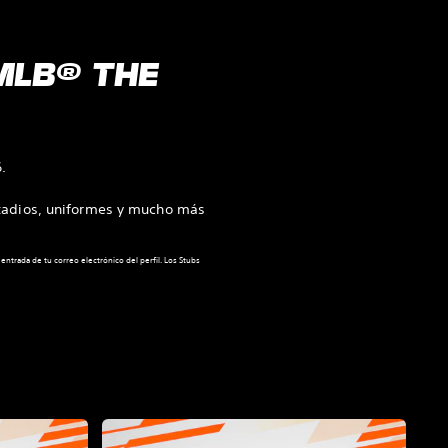
MLB® THE
.
stadios, uniformes y mucho más
 entrada de tu correo electrónico del perfil. Los Stubs