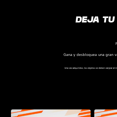
DEJA TU
Gana y desbloquea una gran va
Una vez adquiridos, los objetos se deben canjear al in