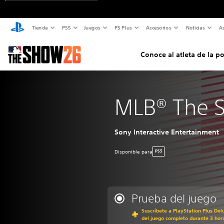
Tienda
PS5
Juegos
PS Plus
Accesorios
Noticias
As
Conoce al atleta de la p
MLB® The 
Sony Interactive Entertainment
Disponible para
PS5
Prueba del juego
Suscríbete a PlayStation Plus Del
del juego completo durante 3 hor