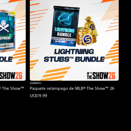
ELEMENTO
B® The Show™
Paquete relámpago de MLB® The Show™ 26
US$19.99