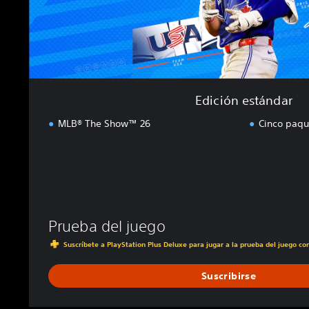
n
d
a
r
Edición estándar
MLB® The Show™ 26
Cinco paqu
Prueba del juego
Suscríbete a PlayStation Plus Deluxe para jugar a la prueba del juego c
Suscribirse