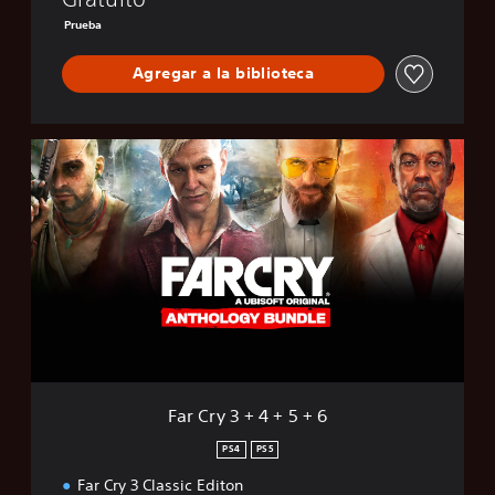
Prueba
Agregar a la biblioteca
F
a
r
C
r
y
3
+
4
+
5
+
6
Far Cry 3 + 4 + 5 + 6
PS4
PS5
Far Cry 3 Classic Editon