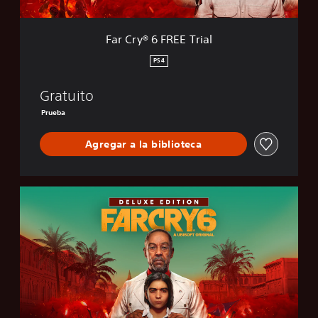
E
E
T
Far Cry® 6 FREE Trial
r
i
PS4
a
l
Gratuito
Prueba
Agregar a la biblioteca
F
A
R
C
R
Y
6
D
e
l