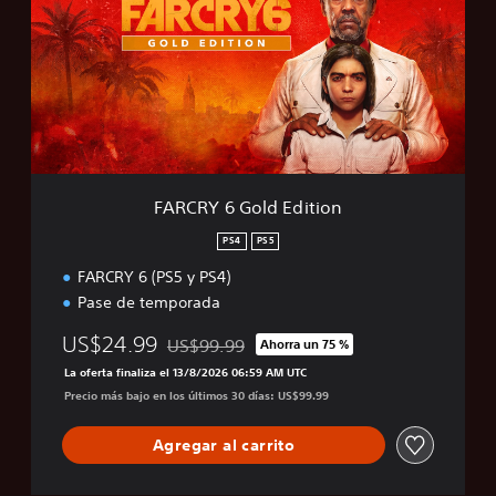
C
R
Y
6
G
o
l
d
E
d
FARCRY 6 Gold Edition
i
t
PS4
PS5
i
FARCRY 6 (PS5 y PS4)
o
n
Pase de temporada
US$24.99
US$99.99
Ahorra un 75 %
Rebajado del precio original de US$99.99
La oferta finaliza el 13/8/2026 06:59 AM UTC
Precio más bajo en los últimos 30 días: US$99.99
Agregar al carrito