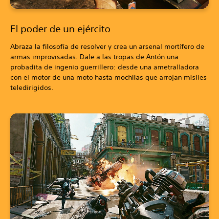
El poder de un ejército
Abraza la filosofía de resolver y crea un arsenal mortífero de
armas improvisadas. Dale a las tropas de Antón una
probadita de ingenio guerrillero: desde una ametralladora
con el motor de una moto hasta mochilas que arrojan misiles
teledirigidos.