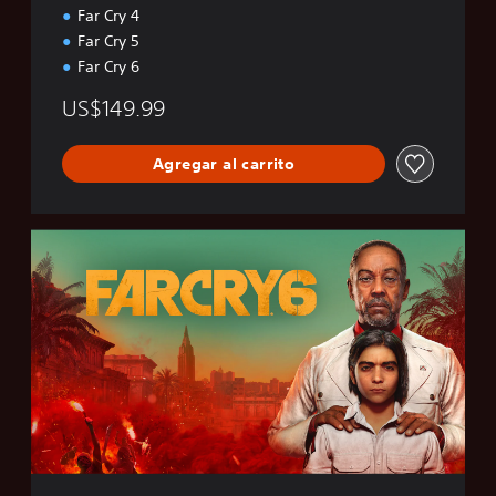
Far Cry 4
Far Cry 5
Far Cry 6
US$149.99
Agregar al carrito
F
A
R
C
R
Y
6