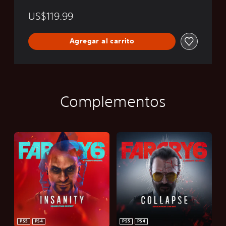
A
US$119.99
R
C
R
Agregar al carrito
Y
6
Complementos
PS5
PS4
PS5
PS4