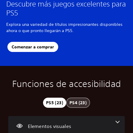
Descubre más juegos excelentes para
PS5
Explora una variedad de títulos impresionantes disponibles
ahora o que pronto llegarán a PS5.
Comenzar a comprar
Funciones de accesibilidad
C
C
S
R
D
T
o
o
u
e
i
r
m
n
b
a
f
a
o
t
t
s
i
n
PS5 (23)
PS4 (23)
d
r
í
i
c
s
i
o
t
g
u
c
d
l
u
n
l
r
a
e
l
a
t
i
Elementos visuales
d
s
o
c
a
p