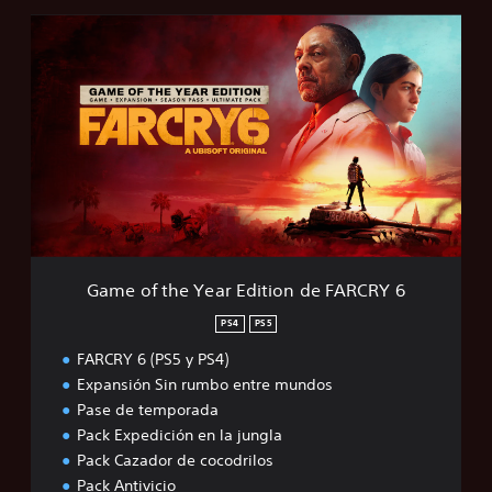
G
a
m
e
o
f
t
h
e
Y
e
a
r
Game of the Year Edition de FARCRY 6
E
d
PS4
PS5
i
FARCRY 6 (PS5 y PS4)
t
i
Expansión Sin rumbo entre mundos
o
Pase de temporada
n
Pack Expedición en la jungla
d
Pack Cazador de cocodrilos
e
F
Pack Antivicio