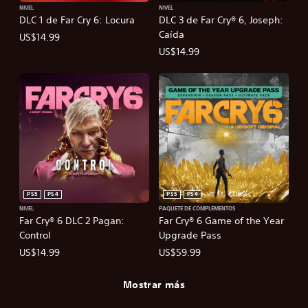
NIVEL
NIVEL
DLC 1 de Far Cry 6: Locura
DLC 3 de Far Cry® 6, Joseph:
Caída
US$14.99
US$14.99
PS5
PS4
PS5
PS4
NIVEL
PAQUETE DE COMPLEMENTOS
Far Cry® 6 DLC 2 Pagan:
Far Cry® 6 Game of the Year
Control
Upgrade Pass
US$14.99
US$59.99
Mostrar más