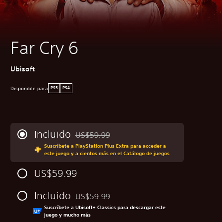
Far Cry 6
Ubisoft
Disponible para
PS5
PS4
Incluido
US$59.99
Rebajado del precio original de US$59.99
Suscríbete a PlayStation Plus Extra para acceder a
este juego y a cientos más en el Catálogo de juegos
US$59.99
Incluido
US$59.99
Rebajado del precio original de US$59.99
Suscríbete a Ubisoft+ Classics para descargar este
juego y mucho más