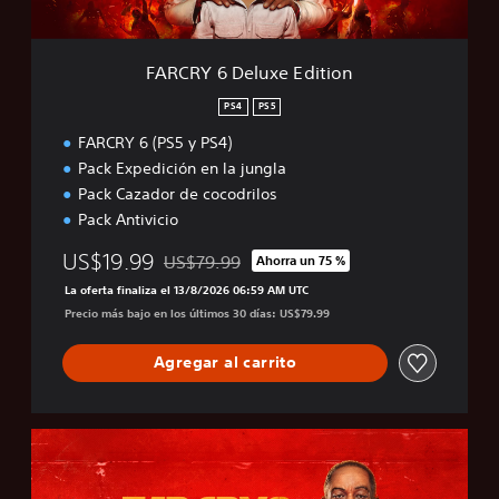
u
x
e
FARCRY 6 Deluxe Edition
E
d
PS4
PS5
i
FARCRY 6 (PS5 y PS4)
t
i
Pack Expedición en la jungla
o
Pack Cazador de cocodrilos
n
Pack Antivicio
US$19.99
US$79.99
Ahorra un 75 %
Rebajado del precio original de US$79.99
La oferta finaliza el 13/8/2026 06:59 AM UTC
Precio más bajo en los últimos 30 días: US$79.99
Agregar al carrito
F
A
R