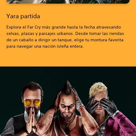
Yara partida
Explora el Far Cry más grande hasta la fecha atravesando
selvas, plazas y paisajes urbanos. Desde tomar las riendas
de un caballo a dirigir un tanque, elige tu montura favorita
para navegar una nación isleña entera.