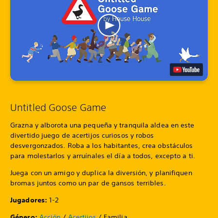
Untitled Goose Game
Grazna y alborota una pequeña y tranquila aldea en este
divertido juego de acertijos curiosos y robos
desvergonzados. Roba a los habitantes, crea obstáculos
para molestarlos y arruínales el día a todos, excepto a ti.
Juega con un amigo y duplica la diversión, y planifiquen
bromas juntos como un par de gansos terribles.
Jugadores:
1-2
Género:
Acción
/
Acertijos
/ Familia