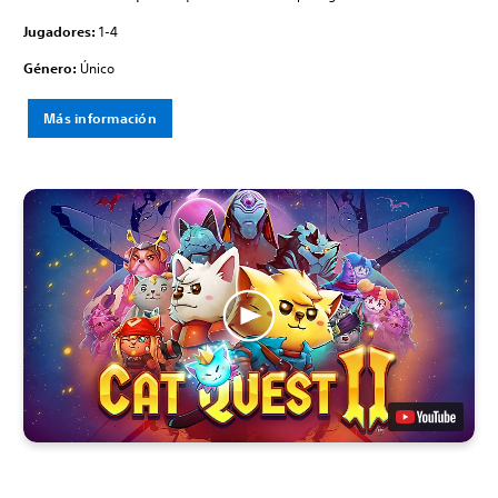
Jugadores:
1-4
Género:
Único
Más información