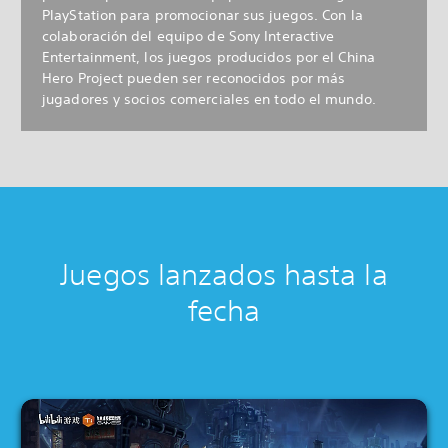
PlayStation para promocionar sus juegos. Con la
colaboración del equipo de Sony Interactive
Entertainment, los juegos producidos por el China
Hero Project pueden ser reconocidos por más
jugadores y socios comerciales en todo el mundo.
Juegos lanzados hasta la
fecha