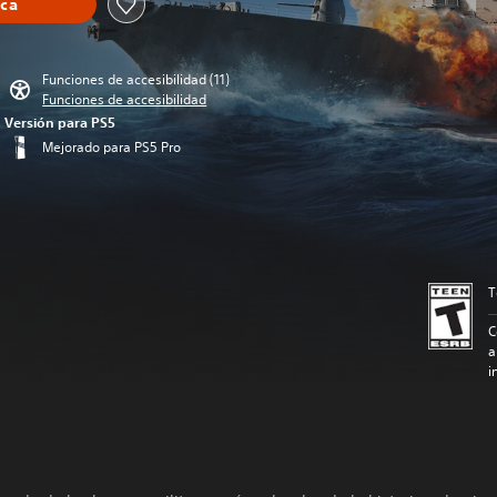
eca
Funciones de accesibilidad (11)
Funciones de accesibilidad
Versión para PS5
Mejorado para PS5 Pro
T
C
a
i