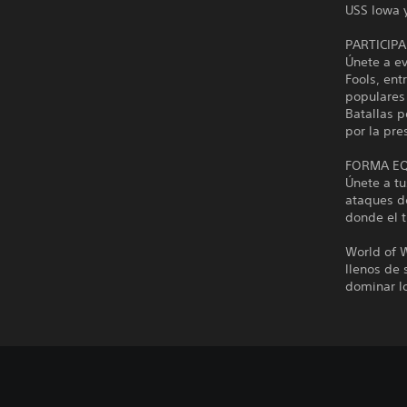
USS Iowa 
PARTICIP
Únete a e
Fools, ent
populares 
Batallas 
por la pre
FORMA EQ
Únete a t
ataques de
donde el t
World of 
llenos de
dominar l