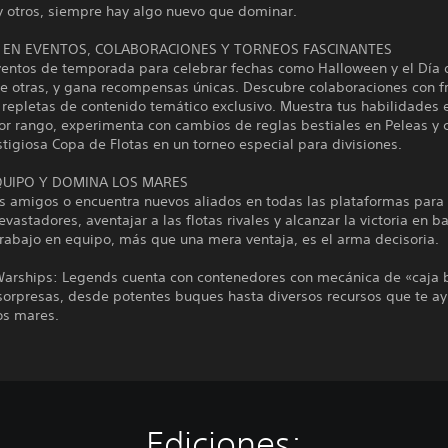
y otros, siempre hay algo nuevo que dominar.
A EN EVENTOS, COLABORACIONES Y TORNEOS FASCINANTES
ventos de temporada para celebrar fechas como Halloween y el Día 
re otras, y gana recompensas únicas. Descubre colaboraciones con f
repletas de contenido temático exclusivo. Muestra tus habilidades 
por rango, experimenta con cambios de reglas bestiales en Peleas y
stigiosa Copa de Flotas en un torneo especial para divisiones.
UIPO Y DOMINA LOS MARES
us amigos o encuentra nuevos aliados en todas las plataformas para
vastadores, aventajar a las flotas rivales y alcanzar la victoria en ba
rabajo en equipo, más que una mera ventaja, es el arma decisoria.
Warships: Legends cuenta con contenedores con mecánica de «caja 
 sorpresas, desde potentes buques hasta diversos recursos que te a
os mares.
Ediciones: