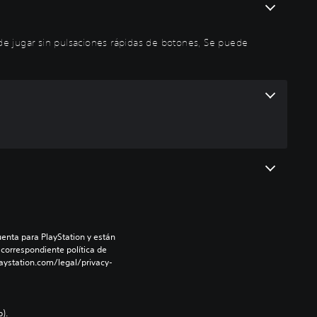
puede jugar sin pulsaciones rápidas de botones, Se puede
enta para PlayStation y están 
 correspondiente política de 
aystation.com/legal/privacy-
).