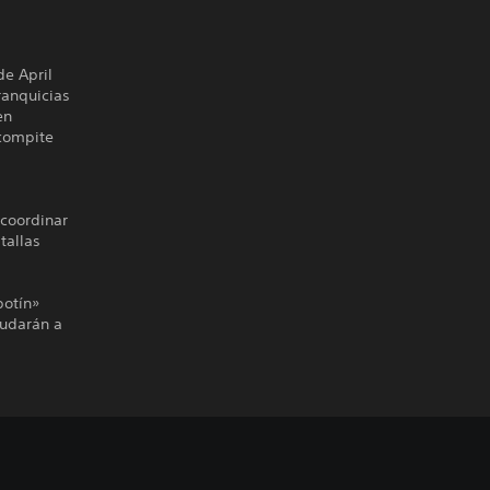
de April
ranquicias
en
 compite
 coordinar
tallas
botín»
yudarán a