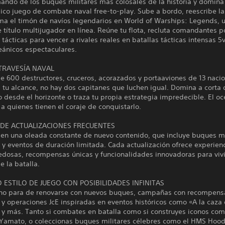
ando de los buques militares más colosales de la historia y domina
ico juego de combate naval free-to-play. Sube a bordo, reescribe la 
oma el timón de navíos legendarios en World of Warships: Legends, 
 título multijugador en línea. Reúne tu flota, recluta comandantes 
s tácticas para vencer a rivales reales en batallas tácticas intensas 5
ánicos espectaculares.
 TRAVESÍA NAVAL
e 600 destructores, cruceros, acorazados y portaaviones de 13 naci
a tu alcance, no hay dos capitanes que luchen igual. Domina a corta 
 desde el horizonte o traza tu propia estrategia impredecible. El o
a quienes tienen el coraje de conquistarlo.
 DE ACTUALIZACIONES FRECUENTES
 en una oleada constante de nuevo contenido, que incluye buques mi
y eventos de duración limitada. Cada actualización ofrece experien
edosas, recompensas únicas y funcionalidades innovadoras para vivi
e la batalla.
 ESTILO DE JUEGO CON POSIBILIDADES INFINITAS
 no para de renovarse con nuevos buques, campañas con recompens
 y operaciones JcE inspiradas en eventos históricos como «A la caza 
 y más. Tanto si combates en batalla como si construyes iconos com
Yamato, o coleccionas buques militares célebres como el HMS Hood