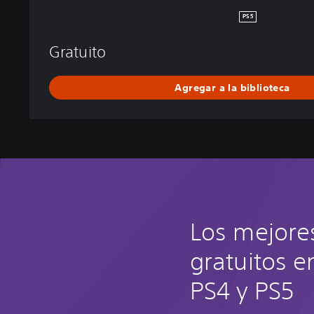
E
PS5
N
D
Gratuito
S
Agregar a la biblioteca
Los mejore
gratuitos e
PS4 y PS5