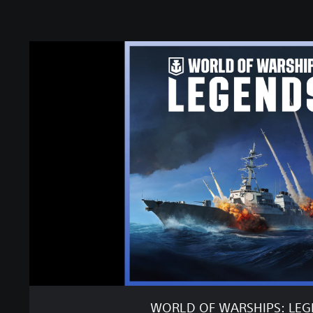
W
O
R
L
D
O
F
W
A
R
S
H
I
P
S
:
L
E
WORLD OF WARSHIPS: LE
G