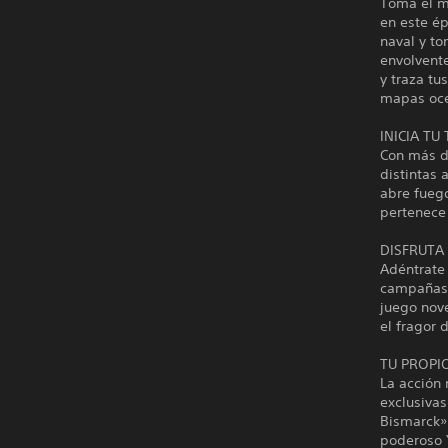
Toma el m
en este ép
naval y t
envolvente
y traza tu
mapas oce
INICIA TU
Con más d
distintas 
abre fuego
pertenece 
DISFRUTA
Adéntrate
campañas 
juego nov
el fragor d
TU PROPIO
La acción
exclusivas
Bismarck»
poderoso 