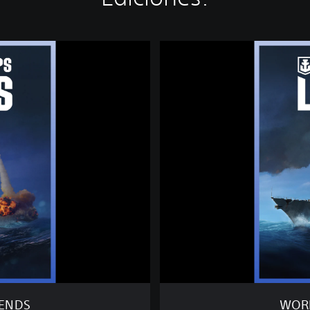
W
O
R
L
D
O
F
W
A
R
S
H
I
P
S
:
L
E
GENDS
WORL
G