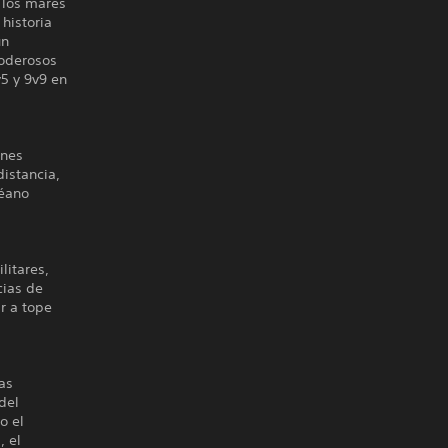
 los mares
historia
un
poderosos
v5 y 9v9 en
ones
distancia,
céano
litares,
cias de
r a tope
as
del
o el
, el