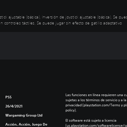
stick ajustable (básica), Inversión de joystick ajustable (básica), Se 
 controles táctiles, Se puede jugar sin efecto de gatillo adaptativo
Las funciones en línea requieren una cu
PS5
sujetas a los términos de servicio y a la
privacidad (playstation.com/Terms y pl
26/4/2021
policy).
Wargaming Group Ltd
El software está sujeto a licencia 
Acción, Acción, Juego De
(us.playstation.com/softwarelicense/sp