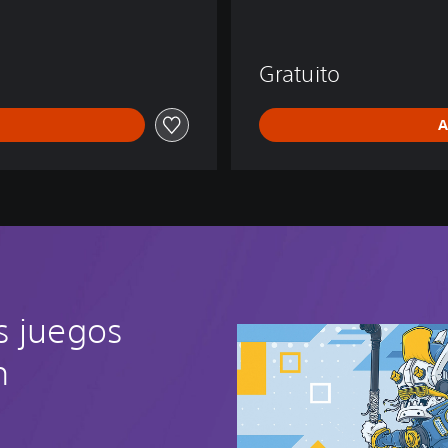
E
N
D
Gratuito
S
A
s juegos
n