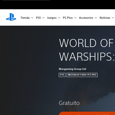
Tienda
PS5
Juegos
PS Plus
Accesorios
Noticias
WORLD OF
WARSHIPS:
Wargaming Group Ltd
PS5
MEJORADO PARA PS5 PRO
Gratuito