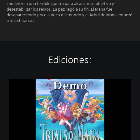
comienzo a una terrible guerra para alcanzar su objetivo y
desestabilizar los reinos. La paz llegó a su fin. El Mana fue
desapareciendo poco a poco del mundo y el Árbol de Mana empezó
a marchitarse…
Ediciones:
T
r
i
a
l
s
o
f
M
a