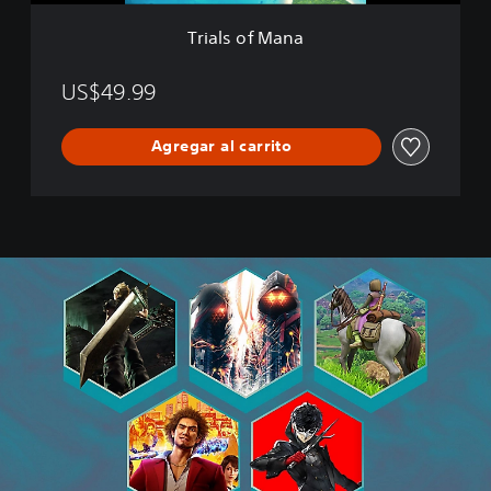
a
Trials of Mana
US$49.99
Agregar al carrito