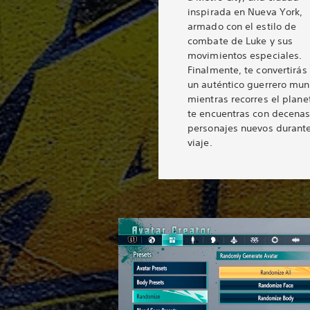
inspirada en Nueva York,
armado con el estilo de
combate de Luke y sus
movimientos especiales.
Finalmente, te convertirás
un auténtico guerrero mun
mientras recorres el plane
te encuentras con decena
personajes nuevos durante
viaje.