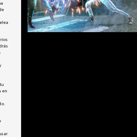
na
de
elea
rios
drás
a
y
tu
a en
do.
o
usar