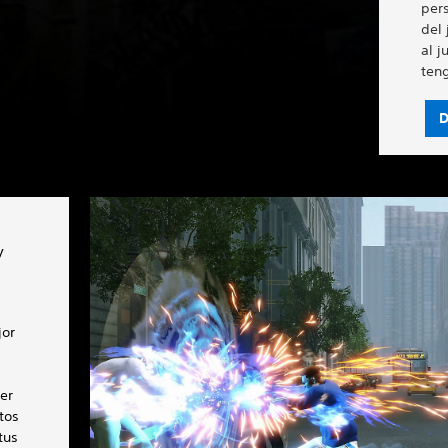
per
del 
al j
teng
D
y
jor
e
er
tos
tus