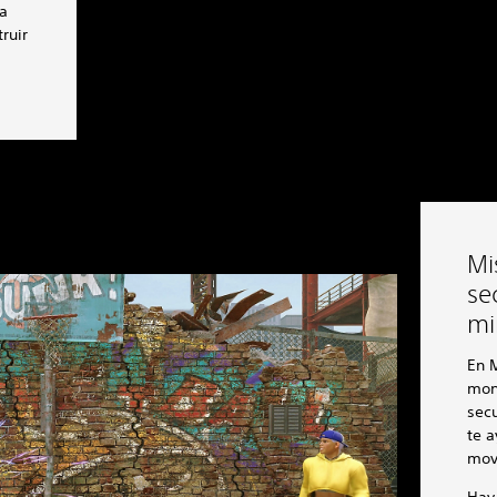
a
ruir
Mi
se
mi
En M
mon
sec
te a
mov
Hay