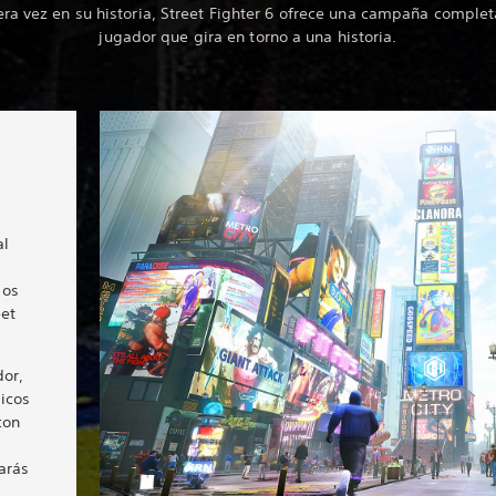
ra vez en su historia, Street Fighter 6 ofrece una campaña comple
jugador que gira en torno a una historia.
al
dos
eet
dor,
icos
con
arás