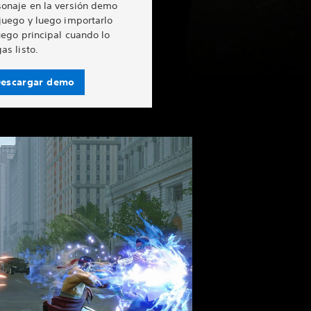
sonaje en la versión demo
juego y luego importarlo
uego principal cuando lo
as listo.
escargar demo