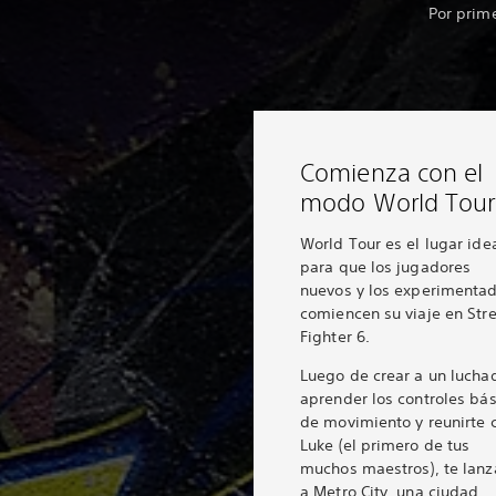
Por prime
Comienza con el
modo World Tour
World Tour es el lugar ide
para que los jugadores
nuevos y los experimenta
comiencen su viaje en Str
Fighter 6.
Luego de crear a un lucha
aprender los controles bás
de movimiento y reunirte 
Luke (el primero de tus
muchos maestros), te lanz
a Metro City, una ciudad