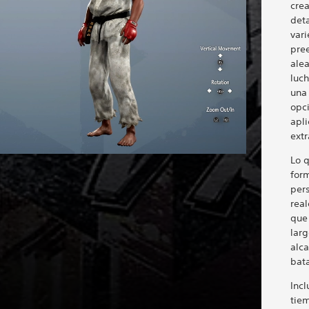
cre
deta
var
pre
alea
luc
una
opc
apl
extr
Lo q
for
per
real
que
larg
alca
bata
Inc
tiem