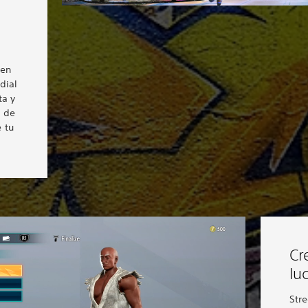
 en
dial
ta y
s de
 tu
Cr
lu
Stre