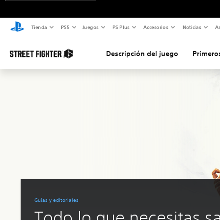
Tienda
PS5
Juegos
PS Plus
Accesorios
Noticias
As
Descripción del juego
Primero
Guías y editoriales
Todo lo que necesitas s