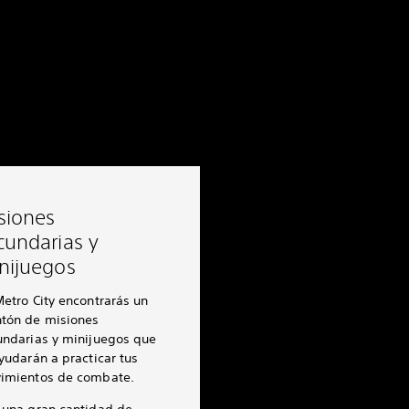
siones
cundarias y
nijuegos
etro City encontrarás un
tón de misiones
undarias y minijuegos que
yudarán a practicar tus
imientos de combate.
 una gran cantidad de