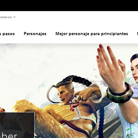
istencia
s pasos
Personajes
Mejor personaje para principiantes
aber