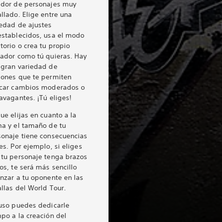
ador de personajes muy
llado. Elige entre una
iedad de ajustes
establecidos, usa el modo
torio o crea tu propio
hador como tú quieras. Hay
 gran variedad de
iones que te permiten
icar cambios moderados o
avagantes. ¡Tú eliges!
ue elijas en cuanto a la
ma y el tamaño de tu
sonaje tiene consecuencias
es. Por ejemplo, si eliges
 tu personaje tenga brazos
os, te será más sencillo
nzar a tu oponente en las
llas del World Tour.
luso puedes dedicarle
po a la creación del