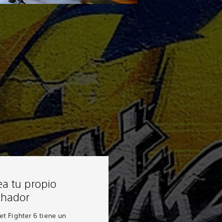
ea tu propio
chador
et Fighter 6 tiene un