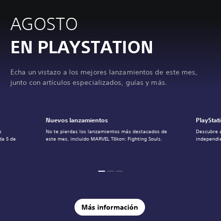
AGOSTO
EN PLAYSTATION
Echa un vistazo a los mejores lanzamientos de este mes,
junto con artículos especializados, guías y más.
Nuevos lanzamientos
PlayStat
s
No te pierdas los lanzamientos más destacados de
Descubre 
da 5 de
este mes, incluido MARVEL Tōkon: Fighting Souls.
independie
Más información