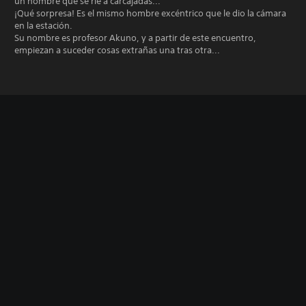
un hombre que se ríe a carcajadas...
¡Qué sorpresa! Es el mismo hombre excéntrico que le dio la cámara
en la estación.
Su nombre es profesor Akuno, y a partir de este encuentro,
empiezan a suceder cosas extrañas una tras otra...