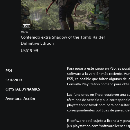
PS4
MAPA
Contenido extra Shadow of the Tomb Raider
Definitive Edition
US$19.99
Para jugar a este juego en PS5, es posib
PS4
software a la versión más reciente. Au
PS5, es posible que falten algunas de l
5/11/2019
Consulta PlayStation.com/bc para obte
CRYSTAL DYNAMICS
Las funciones en línea requieren una cu
Aventura, Acción
términos de servicio y a la correspondien
playstationnetwork.com para consultar l
correspondientes políticas de privacidad
El software está sujeto a licencia y gara
(us.playstation.com/softwarelicense/sp