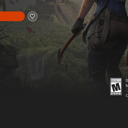
D
f
C