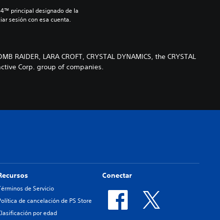
S4™ principal designado de la 
iar sesión con esa cuenta.
 TOMB RAIDER, LARA CROFT, CRYSTAL DYNAMICS, the CRYSTAL
ctive Corp. group of companies.
Recursos
Conectar
Términos de Servicio
Política de cancelación de PS Store
Clasificación por edad