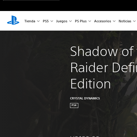
Tienda
PS5
Juegos
PS Plus
Accesorios
Noticias
Shadow of 
Raider Defi
Edition
CRYSTAL DYNAMICS
PS4