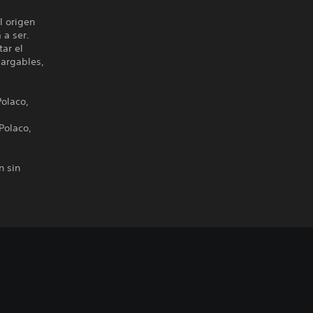
l origen
 a ser.
ar el
cargables,
Polaco,
Polaco,
n sin