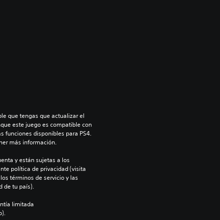
le que tengas que actualizar el 
nque este juego es compatible con 
as funciones disponibles para PS4. 
ner más información.
enta y están sujetas a los 
te política de privacidad (visita 
os términos de servicio y las 
 de tu país).
ntía limitada 
).