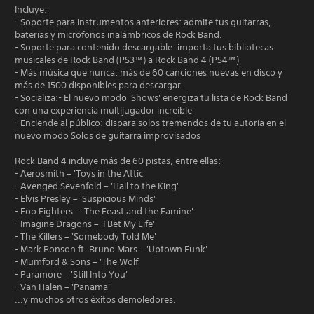
Incluye:
- Soporte para instrumentos anteriores: admite tus guitarras,
baterías y micrófonos inalámbricos de Rock Band.
- Soporte para contenido descargable: importa tus bibliotecas
musicales de Rock Band (PS3™) a Rock Band 4 (PS4™)
- Más música que nunca: más de 60 canciones nuevas en disco y
más de 1500 disponibles para descargar.
- Socializa:- El nuevo modo 'Shows' energiza tu lista de Rock Band
con una experiencia multijugador increíble
- Enciende al público: dispara solos tremendos de tu autoría en el
nuevo modo Solos de guitarra improvisados
Rock Band 4 incluye más de 60 pistas, entre ellas:
- Aerosmith – 'Toys in the Attic'
- Avenged Sevenfold – 'Hail to the King'
- Elvis Presley – 'Suspicious Minds'
- Foo Fighters – 'The Feast and the Famine'
- Imagine Dragons – 'I Bet My Life'
- The Killers – 'Somebody Told Me'
- Mark Ronson ft. Bruno Mars – 'Uptown Funk'
- Mumford & Sons – 'The Wolf'
- Paramore – 'Still Into You'
- Van Halen – 'Panama'
...y muchos otros éxitos demoledores.