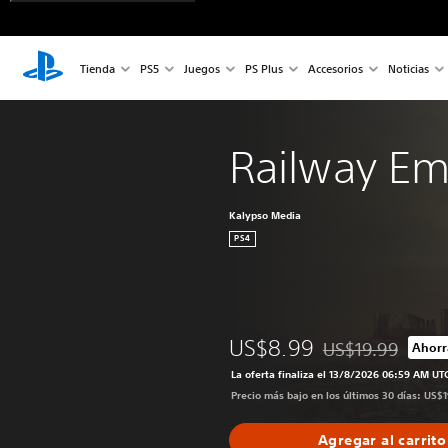
Tienda
PS5
Juegos
PS Plus
Accesorios
Noticias
Railway Em
Kalypso Media
PS4
US$8.99
US$19.99
Ahorr
Rebajado del preci
La oferta finaliza el 13/8/2026 06:59 AM UT
Precio más bajo en los últimos 30 días: US$
Agregar al carrito