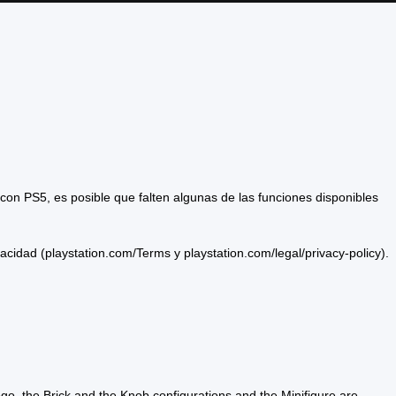
con PS5, es posible que falten algunas de las funciones disponibles
vacidad (playstation.com/Terms y playstation.com/legal/privacy-policy).
he Brick and the Knob configurations and the Minifigure are