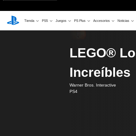
Tienda
PS5
Juegos
PS Plus
Accesorios
Noticias
LEGO® Lo
Increíbles
Warner Bros. Interactive
PS4