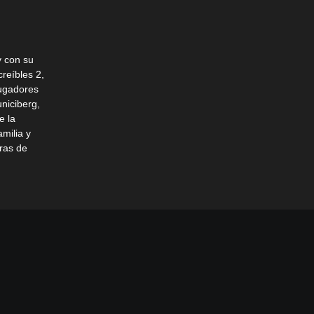
y con su
creíbles 2,
jugadores
niciberg,
e la
amilia y
ras de