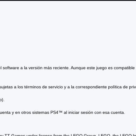
l software a la versión más reciente. Aunque este juego es compatible 
jetas a los términos de servicio y a la correspondiente política de pri
p).
cuenta y en otros sistemas PS4™ al iniciar sesión con esa cuenta.
T Games under license from the LEGO Group. LEGO, the LEGO logo, t