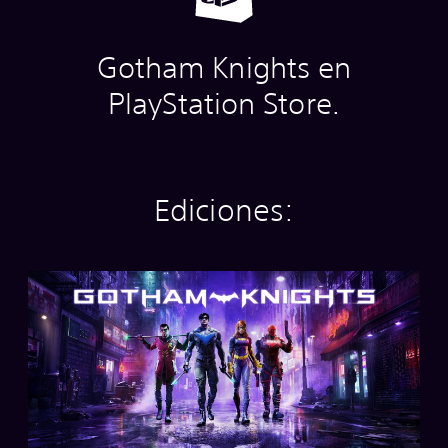
Gotham Knights en
PlayStation Store.
Ediciones:
E
d
i
c
i
ó
n
E
s