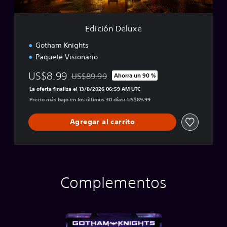
u
x
e
Edición Deluxe
Gotham Knights
Paquete Visionario
US$8.99
US$89.99
Ahorra un 90 %
Rebajado del precio original de US$89.99
La oferta finaliza el 13/8/2026 06:59 AM UTC
Precio más bajo en los últimos 30 días: US$89.99
Agregar al carrito
Complementos