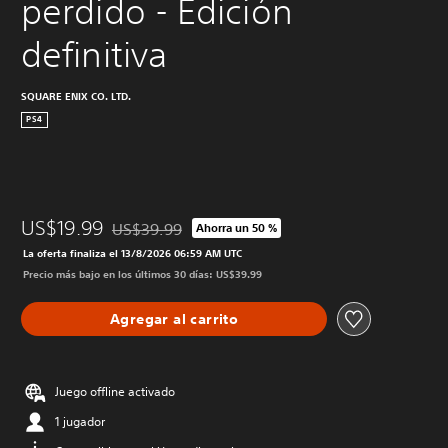
perdido - Edición 
definitiva
SQUARE ENIX CO. LTD.
PS4
US$19.99
US$39.99
Ahorra un 50 %
Rebajado del precio original de US$39.99
La oferta finaliza el 13/8/2026 06:59 AM UTC
Precio más bajo en los últimos 30 días: US$39.99
Agregar al carrito
Juego offline activado
1 jugador