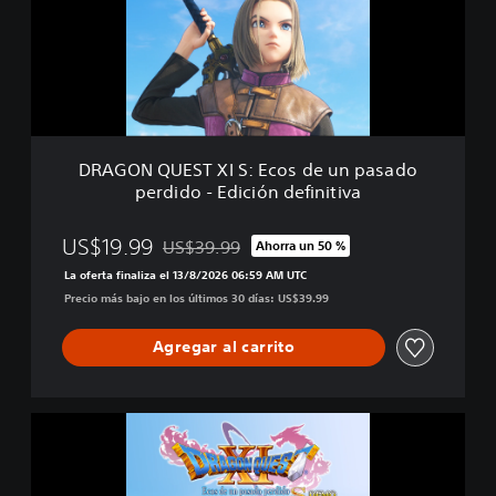
N
Q
U
E
S
T
X
I
DRAGON QUEST XI S: Ecos de un pasado
S
perdido - Edición definitiva
:
E
c
US$19.99
US$39.99
Ahorra un 50 %
Rebajado del precio original de US$39.99
o
La oferta finaliza el 13/8/2026 06:59 AM UTC
s
Precio más bajo en los últimos 30 días: US$39.99
d
e
u
Agregar al carrito
n
p
a
D
s
R
a
A
d
G
o