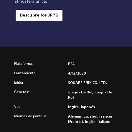
atmósfera única.
t
i
v
Descubre los JRPG
a
D
E
M
O
Plataforma:
PS4
Lanzamiento:
4/12/2020
Editor:
SQUARE ENIX CO. LTD.
Géneros:
Juegos De Rol, Juegos De
Rol
Voz:
Inglés, Japonés
Idiomas de pantalla:
Alemán, Español, Francés
(Francia), Inglés, Italiano