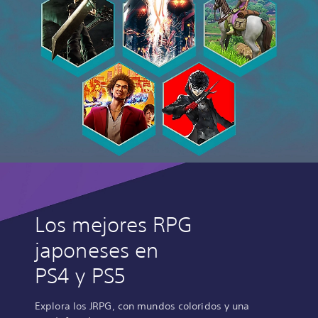
v
d
a
o
p
e
r
d
i
d
o
–
E
d
i
c
i
ó
Los mejores RPG
n
d
japoneses en
e
f
PS4 y PS5
i
n
Explora los JRPG, con mundos coloridos y una
i