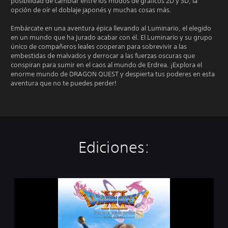
posibilidad de cambiar entre los modos de gráficos 2D y 3D, la
opción de oír el doblaje japonés y muchas cosas más.
Embárcate en una aventura épica llevando al Luminario, el elegido
en un mundo que ha jurado acabar con él. El Luminario y su grupo
único de compañeros leales cooperan para sobrevivir a las
embestidas de malvados y derrocar a las fuerzas oscuras que
conspiran para sumir en el caos al mundo de Erdrea. ¡Explora el
enorme mundo de DRAGON QUEST y despierta tus poderes en esta
aventura que no te puedes perder!
Ediciones:
D
R
A
G
O