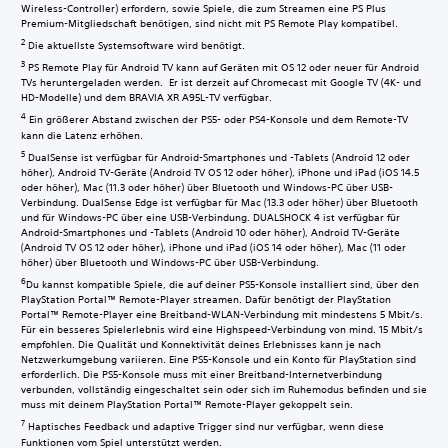
Wireless-Controller) erfordern, sowie Spiele, die zum Streamen eine PS Plus
Premium-Mitgliedschaft benötigen, sind nicht mit PS Remote Play kompatibel.
2
Die aktuellste Systemsoftware wird benötigt.
3
PS Remote Play für Android TV kann auf Geräten mit OS 12 oder neuer für Android
TVs heruntergeladen werden. Er ist derzeit auf Chromecast mit Google TV (4K- und
HD-Modelle) und dem BRAVIA XR A95L-TV verfügbar.
4
Ein größerer Abstand zwischen der PS5- oder PS4-Konsole und dem Remote-TV
kann die Latenz erhöhen.
5
DualSense ist verfügbar für Android-Smartphones und -Tablets (Android 12 oder
höher), Android TV-Geräte (Android TV OS 12 oder höher), iPhone und iPad (iOS 14.5
oder höher), Mac (11.3 oder höher) über Bluetooth und Windows-PC über USB-
Verbindung. DualSense Edge ist verfügbar für Mac (13.3 oder höher) über Bluetooth
und für Windows-PC über eine USB-Verbindung. DUALSHOCK 4 ist verfügbar für
Android-Smartphones und -Tablets (Android 10 oder höher), Android TV-Geräte
(Android TV OS 12 oder höher), iPhone und iPad (iOS 14 oder höher), Mac (11 oder
höher) über Bluetooth und Windows-PC über USB-Verbindung.
6
Du kannst kompatible Spiele, die auf deiner PS5-Konsole installiert sind, über den
PlayStation Portal™ Remote-Player streamen. Dafür benötigt der PlayStation
Portal™ Remote-Player eine Breitband-WLAN-Verbindung mit mindestens 5 Mbit/s.
Für ein besseres Spielerlebnis wird eine Highspeed-Verbindung von mind. 15 Mbit/s
empfohlen. Die Qualität und Konnektivität deines Erlebnisses kann je nach
Netzwerkumgebung variieren. Eine PS5-Konsole und ein Konto für PlayStation sind
erforderlich. Die PS5-Konsole muss mit einer Breitband-Internetverbindung
verbunden, vollständig eingeschaltet sein oder sich im Ruhemodus befinden und sie
muss mit deinem PlayStation Portal™ Remote-Player gekoppelt sein.
7
Haptisches Feedback und adaptive Trigger sind nur verfügbar, wenn diese
Funktionen vom Spiel unterstützt werden.