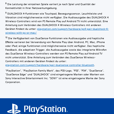
8
Die Leistung der einzelnen Spiele variiert je nach Spiel und Qualität der
Konnektivität in Ihrer Netzwerkumgebung.
9
DUALSHOCK 4-Funktionen wie Touchpad, Bewegungssensor, Leuchtleiste und
Vibration sind möglicherweise nicht verfügbar. Die Audioausgabe des DUALSHOCK 4
Wireless-Controllers wird von PS Remote Play auf Android TV nicht unterstützt. Eine
Anleitung zum Verbinden des DUALSHOCK 4 Wireless-Controllers mit anderen
Geräten findest du unter:
playstation.com/support/hardware/ps4-pair-dualshock-4-
wireless-with-pc-or-mac/
10
Die Verfügbarkeit von DualSense-Funktionen wie Audioausgabe und haptische
Effekte variieren bei Verwendung von Remote Play über Android, PC, Mac, iPhone
oder iPad; einige Funktionen sind möglicherweise nicht verfügbar. Das haptische
Feedback, die adaptiven Trigger, die Audioausgabe sowie das integrierte Mikrofon
des DualSense Wireless-Controllers werden von PS Remote Play auf Android TV
nicht unterstützt. Eine Anleitung zum Verbinden des DualSense Wireless-
Controllers mit anderen Geräten findest du unter:
playstation.com/support/hardware/pair-dualsense-controller-bluetooth
.
"PlayStation", "PlayStation Family Mark", das PS5-Logo, "PS5", "PS4", "DualSense",
"DualSense Edge" und "DUALSHOCK" sind eingetragene Marken oder Marken von
Sony Interactive Entertainment Inc. "SONY" ist eine eingetragene Marke der Sony
Corporation.