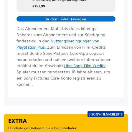
€151,99
In den Einkaufswagen
Das Abonnement läuft, bis du es kündigst.
Näheres zum Abonnement und zur Kündigung
findest du in den
Nutzungsbedingungen von
. Zum Einlösen von Film-Credits
PlayStation Plus
musst du die Sony Pictures Core-App separat
herunterladen und nutzen
(weitere Informationen
erhältst du im Abschnitt
)
.
Über Sony-Film-Credits
Spieler müssen mindestens 18 Jahre alt sein, um
ein Sony Pictures Core-Konto registrieren zu
können..
3 SONY-FILM-CREDITS
EXTRA
Hunderte großartiger Spiele herunterladen