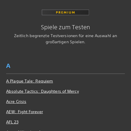
Spiele zum Testen
Zeitlich begrenzte Testversionen für eine Auswahl an
großartigen Spielen.
A
A Plague Tale: Requiem
Absolute Tactics: Daughters of Mercy
Acre Crisis
AEW: Fight Forever
AFL 23