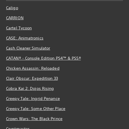
Caligo
CARRION
Cartel Tycoon
CASE: Animatronics
Cash Cleaner Simulator
CATAN® - Console Edition PS4™ & PS5®
Chicken Assassin: Reloaded
Clair Obscur: Expedition 33
Cobra Kai 2: Dojos Rising
Creepy Tale: Ingrid Penance
Creepy Tale: Some Other Place
Crown Wars: The Black Prince
Cryptmaster