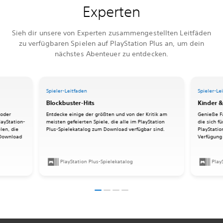
Experten
Sieh dir unsere von Experten zusammengestellten Leitfäden
zu verfügbaren Spielen auf PlayStation Plus an, um dein
nächstes Abenteuer zu entdecken.
Spieler-Leitfaden
Spieler-Le
Blockbuster-Hits
Kinder &
 oder
Entdecke einige der größten und von der Kritik am
Genieße Fa
layStation-
meisten gefeierten Spiele, die alle im PlayStation
die sich f
len, die
Plus-Spielekatalog zum Download verfügbar sind.
PlayStatio
 Download
Verfügung
PlayStation Plus-Spielekatalog
Play