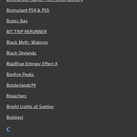
Biomutant PS4 & PS5
Bionic Bay
BIT.TRIP RERUNNER
Black Myth: Wukong
Black Skylands
BlazBlue Entropy Effect X
Bonfire Peaks
Borderlands®4
Breachers
Bright Lights of Svetlov
Buildest
C