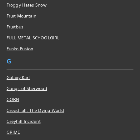
Froggy Hates Snow
Fruit Mountain
Fruitbus
FULL METAL SCHOOLGIRL
Funko Fusion
G
Galaxy Kart
Gangs of Sherwood
GORN
GreedFall: The Dying World
Greyhill Incident
GRIME