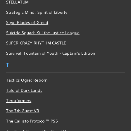
STELLATUM
Strategic Mind: Spirit of Liberty
Styx: Blades of Greed
Suicide Squad: Kill the Justice League
SUPER CRAZY RHYTHM CASTLE
Survival: Fountain of Youth - Captain's Edition
T
Tactics Ogre: Reborn
Tale of Dark Lands
Terraformers
The 7th Guest VR
The Callisto Protocol™ PS5