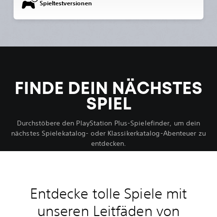
Spieltestversionen
FINDE DEIN NÄCHSTES
SPIEL
Durchstöbere den PlayStation Plus-Spielefinder, um dein
nächstes Spielekatalog- oder Klassikerkatalog-Abenteuer zu
entdecken.
Entdecke tolle Spiele mit
unseren Leitfäden von