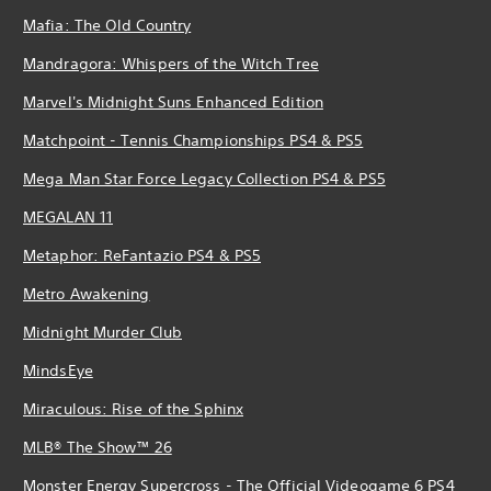
Mafia: The Old Country
Mandragora: Whispers of the Witch Tree
Marvel's Midnight Suns Enhanced Edition
Matchpoint - Tennis Championships PS4 & PS5
Mega Man Star Force Legacy Collection PS4 & PS5
MEGALAN 11
Metaphor: ReFantazio PS4 & PS5
Metro Awakening
Midnight Murder Club
MindsEye
Miraculous: Rise of the Sphinx
MLB® The Show™ 26
Monster Energy Supercross - The Official Videogame 6 PS4