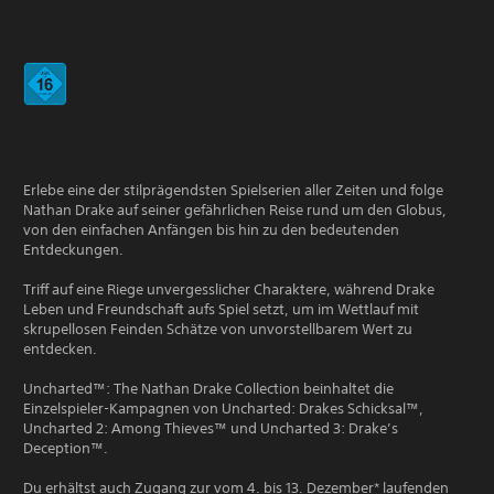
Erlebe eine der stilprägendsten Spielserien aller Zeiten und folge
Nathan Drake auf seiner gefährlichen Reise rund um den Globus,
von den einfachen Anfängen bis hin zu den bedeutenden
Entdeckungen.
Triff auf eine Riege unvergesslicher Charaktere, während Drake
Leben und Freundschaft aufs Spiel setzt, um im Wettlauf mit
skrupellosen Feinden Schätze von unvorstellbarem Wert zu
entdecken.
Uncharted™: The Nathan Drake Collection beinhaltet die
Einzelspieler-Kampagnen von Uncharted: Drakes Schicksal™,
Uncharted 2: Among Thieves™ und Uncharted 3: Drake’s
Deception™.
Du erhältst auch Zugang zur vom 4. bis 13. Dezember* laufenden