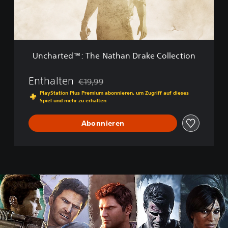
e
C
d
o
™
l
:
l
T
e
h
c
Uncharted™: The Nathan Drake Collection
e
t
N
i
a
Enthalten
€19,99
o
Preisnachlass gegenüber dem Originalpreis 
t
n
PlayStation Plus Premium abonnieren, um Zugriff auf dieses
h
Spiel und mehr zu erhalten
a
n
Abonnieren
D
r
a
k
e
C
o
l
l
e
c