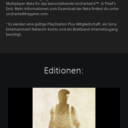
Multiplayer-Beta für das bevorstehende Uncharted 4™: A Thief’s
End. Mehr Informationen zum Download der Beta findest du unter
unchartedthegame.com.
* Es werden eine gültige PlayStation Plus-Mitgliedschaft, ein Sony
Entertainment Network-Konto und ein Breitband-Internetzugang
benötigt.
Editionen:
D
e
m
o
z
u
U