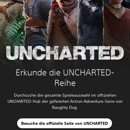
t
i
o
n
Erkunde die UNCHARTED-
Reihe
Durchsuche die gesamte Spieleauswahl im offiziellen
UNCHARTED-Hub der gefeierten Action-Adventure-Serie von
Naughty Dog.
Besuche die offizielle Seite von UNCHARTED