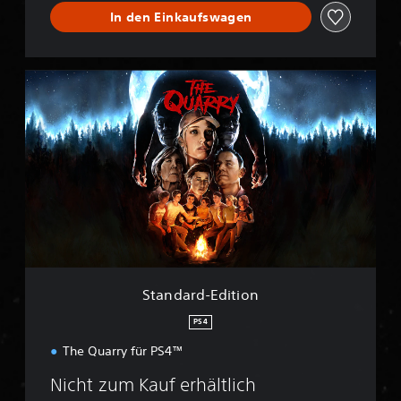
In den Einkaufswagen
S
t
a
n
d
a
r
d
-
E
d
i
t
Standard-Edition
i
o
PS4
n
The Quarry für PS4™
Nicht zum Kauf erhältlich