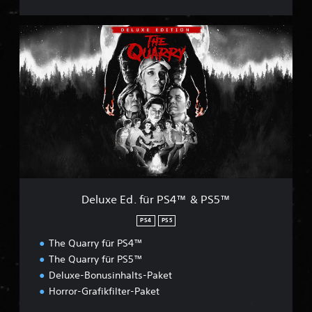
D
e
l
u
x
e
E
d
.
f
ü
r
P
Deluxe Ed. für PS4™ & PS5™
S
4
PS4
PS5
™
The Quarry für PS4™
&
P
The Quarry für PS5™
S
Deluxe-Bonusinhalts-Paket
5
Horror-Grafikfilter-Paket
™