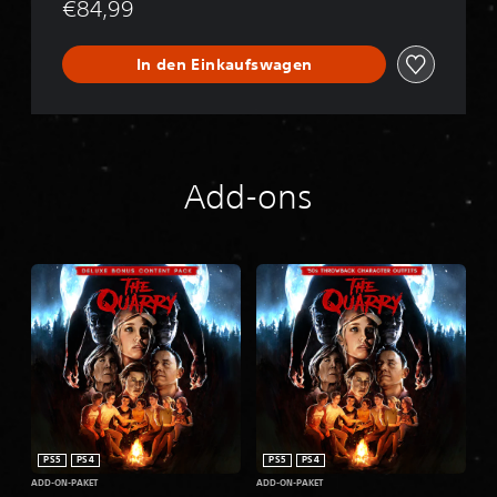
€84,99
In den Einkaufswagen
Add-ons
PS5
PS4
PS5
PS4
ADD-ON-PAKET
ADD-ON-PAKET