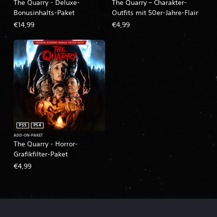
The Quarry - Deluxe-
The Quarry – Charakter-
Bonusinhalts-Paket
Outfits mit 50er-Jahre-Flair
€14,99
€4,99
PS5
PS4
ADD-ON-PAKET
The Quarry - Horror-
Grafikfilter-Paket
€4,99