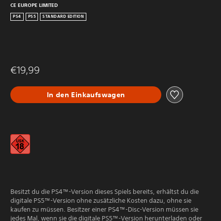
CE EUROPE LIMITED
PS4
PS5
STANDARD EDITION
€19,99
In den Einkaufswagen
Besitzt du die PS4™-Version dieses Spiels bereits, erhältst du die
digitale PS5™-Version ohne zusätzliche Kosten dazu, ohne sie
kaufen zu müssen. Besitzer einer PS4™-Disc-Version müssen sie
jedes Mal, wenn sie die digitale PS5™-Version herunterladen oder