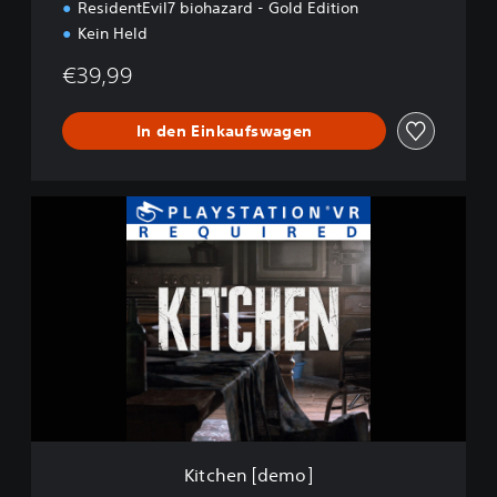
ResidentEvil7 biohazard - Gold Edition
Kein Held
€39,99
In den Einkaufswagen
K
i
t
c
h
e
n
[
d
e
m
o
]
Kitchen [demo]