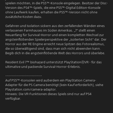
spielen möchten, in die PS5™-Konsole eingelegen. Besitzer der Disc-
Version des PS4™-Spiels, die eine PS5™-Digital Edition-Konsole
ohne Laufwerk kaufen, erhalten die PS5™-Version nicht ohne
zusätzliche Kosten dazu.
Gefahren und Isolation sickern aus den zerfallenden Wänden eines
verlassenen Farmhauses im Süden Amerikas. „7“ stellt einen
Neuanfang für Survival-Horror und einen kompletten Wechsel zur
angsteinflößenden Spielerperspektive der „isolierten Sicht“ dar. Der
Horror aus der RE Engine erreicht neue Spitzen des Fotorealismus,
die so überwältigend sind, dass man sich nicht abwenden kann.
Begib dich in die angsteinflößende Welt des Horrors und überlebe.
Resident Evil 7™ biohazard unterstützt PlayStationⓇVR - für das
ultimative und packende Survival-Horror-Erlebnis.
-----------------------------
Auf PS5™-Konsolen wird außerdem ein PlayStation Camera-
Adapter für die PS Camera benötigt (kein Kauf erforderlich), siehe
Playstation.com/camera-adaptor.
Hinweis: Die VR-Funktionen dieses Spiels sind nur auf PS4
verfügbar.