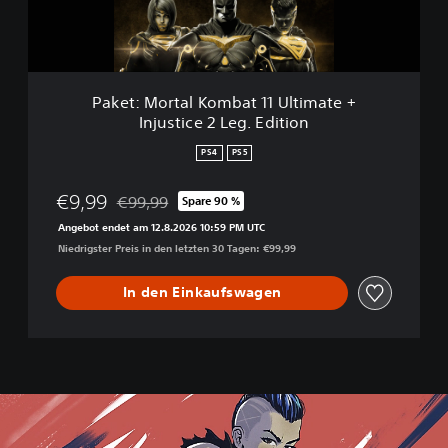
r
t
a
l
K
Paket: Mortal Kombat 11 Ultimate +
o
Injustice 2 Leg. Edition
m
b
PS4
PS5
a
t
€9,99
€99,99
Spare 90 %
Preisnachlass gegenüber dem Originalpreis von €
1
Angebot endet am 12.8.2026 10:59 PM UTC
1
Niedrigster Preis in den letzten 30 Tagen: €99,99
U
l
In den Einkaufswagen
t
i
m
a
t
e
+
I