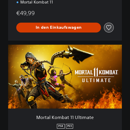
Mortal Kombat 11
€49,99
In den Einkaufswagen
M
o
r
t
a
l
K
o
m
b
a
t
1
Mortal Kombat 11 Ultimate
1
U
PS4
PS5