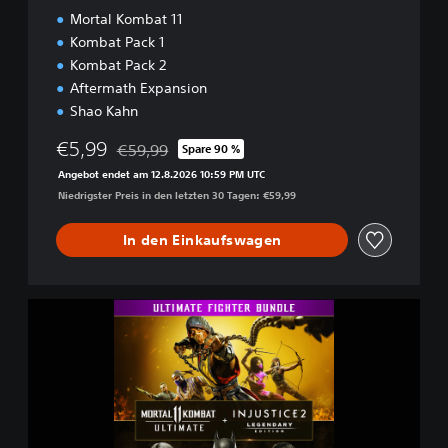
l
Mortal Kombat 11
t
i
Kombat Pack 1
m
Kombat Pack 2
a
Aftermath Expansion
t
Shao Kahn
e
€5,99
€59,99
Spare 90 %
Preisnachlass gegenüber dem Originalpreis von €
Angebot endet am 12.8.2026 10:59 PM UTC
Niedrigster Preis in den letzten 30 Tagen: €59,99
In den Einkaufswagen
P
a
k
e
t
:
M
o