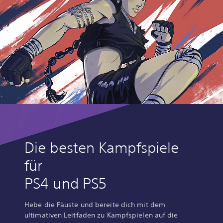
n
j
u
s
t
i
c
e
2
L
e
g
.
E
d
Die besten Kampfspiele
i
für
t
i
PS4 und PS5
o
n
Hebe die Fäuste und bereite dich mit dem
ultimativen Leitfaden zu Kampfspielen auf die